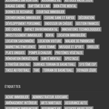
BAGAGE CABINE
BAPTÊME DE L'AIR
BIEN-ÊTRE MENTAL
BORNES DE RECHARGE
COURTAGE IMMOBILIER
CROWDFUNDING IMMOBILIER
CUISINE SAINE ET RAPIDE
DÉCORATION
DÉVELOPPEMENT PERSONNEL
ENDOSSER UN CHÈQUE
GESTION FINANCES
IDÉE CADEAU
IMPACT ENVIRONNEMENTAL
INNOVATIONS TECHNOLOGIQUES
INVESTISSEMENT IMMOBILIER
KENYA
LOCATION IMMOBILIÈRE
LOCATION SAISONNIÈRE
LOCATION VOITURE
MALADIE DE PARKINSON
MARKETING D'INFLUENCE
MODE FEMME
MUSIQUE ET SPORT
OREILLER
PLATS UNIQUES
POMPE À CHALEUR
PROTÉINES VÉGÉTALES
RÉNOVATION ÉNERGÉTIQUE
SANTÉ MENTALE
SPECTACLE
STRATÉGIE DIGITALE
SURFACE TERRAIN DE BASKETBALL
SYSTÈME ESP
TACLE AU FOOTBALL
TAXI
TERRAIN DE BASKETBALL
VOYAGER LÉGER
ÉTIQUETTES
ACHAT IMMOBILIER
ADMINISTRATEUR JUDICIAIRE
AMÉNAGEMENT INTÉRIEUR
ARTS MARTIAUX
ASSURANCE AUTO
ASSURANCE EMPRUNTEUR
ASSURANCE VIE
ASTUCES VALISE 2026