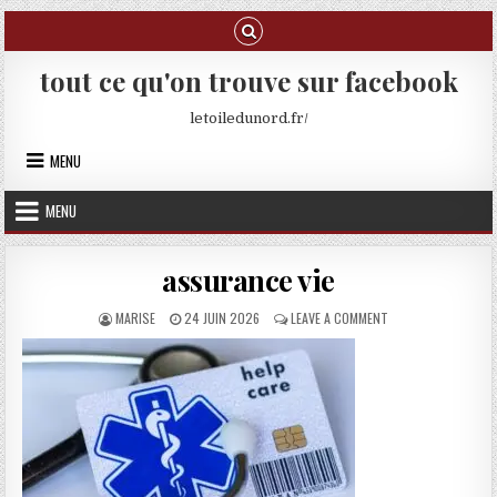
Skip to content
tout ce qu'on trouve sur facebook
letoiledunord.fr/
MENU
MENU
assurance vie
AUTHOR:
PUBLISHED DATE:
ON ASSURANCE VIE
MARISE
24 JUIN 2026
LEAVE A COMMENT