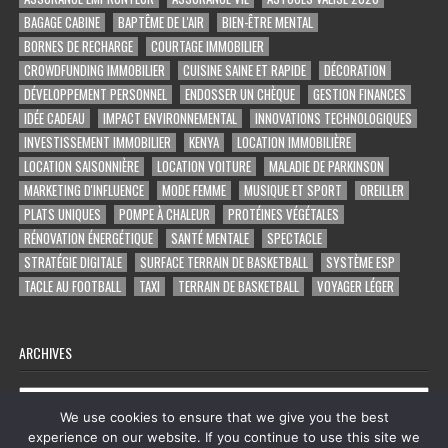
BAGAGE CABINE
BAPTÊME DE L'AIR
BIEN-ÊTRE MENTAL
BORNES DE RECHARGE
COURTAGE IMMOBILIER
CROWDFUNDING IMMOBILIER
CUISINE SAINE ET RAPIDE
DÉCORATION
DÉVELOPPEMENT PERSONNEL
ENDOSSER UN CHÈQUE
GESTION FINANCES
IDÉE CADEAU
IMPACT ENVIRONNEMENTAL
INNOVATIONS TECHNOLOGIQUES
INVESTISSEMENT IMMOBILIER
KENYA
LOCATION IMMOBILIÈRE
LOCATION SAISONNIÈRE
LOCATION VOITURE
MALADIE DE PARKINSON
MARKETING D'INFLUENCE
MODE FEMME
MUSIQUE ET SPORT
OREILLER
PLATS UNIQUES
POMPE À CHALEUR
PROTÉINES VÉGÉTALES
RÉNOVATION ÉNERGÉTIQUE
SANTÉ MENTALE
SPECTACLE
STRATÉGIE DIGITALE
SURFACE TERRAIN DE BASKETBALL
SYSTÈME ESP
TACLE AU FOOTBALL
TAXI
TERRAIN DE BASKETBALL
VOYAGER LÉGER
ARCHIVES
Archives
We use cookies to ensure that we give you the best
experience on our website. If you continue to use this site we