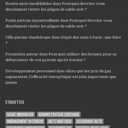
Routes moto inoubliables
dans
Pourquoi devriez-vous
absolument visiter les plages de sable noir ?
Ponts piétons époustouflants
dans
Pourquoi devriez-vous
absolument visiter les plages de sable noir ?
Villa piscine Guadeloupe
dans
Dégât des eaux à Paris : que faire
?
Promotion auteur
dans
Pourquoi utiliser des bennes pour se
débarrasser de vos gravats après travaux ?
Développement personnel
dans
Alors que les prix du gaz
augmentent, l’efficacité énergétique est plus importante que
jamais
ÉTIQUETTES
ACHAT IMMOBILIER
ADMINISTRATEUR JUDICIAIRE
AMÉNAGEMENT INTÉRIEUR
ARTS MARTIAUX
ASSURANCE AUTO
ASSURANCE EMPRUNTEUR
ASSURANCE VIE
ASTUCES VALISE 2026