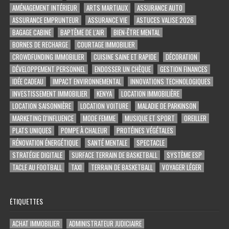
AMÉNAGEMENT INTÉRIEUR
ARTS MARTIAUX
ASSURANCE AUTO
ASSURANCE EMPRUNTEUR
ASSURANCE VIE
ASTUCES VALISE 2026
BAGAGE CABINE
BAPTÊME DE L'AIR
BIEN-ÊTRE MENTAL
BORNES DE RECHARGE
COURTAGE IMMOBILIER
CROWDFUNDING IMMOBILIER
CUISINE SAINE ET RAPIDE
DÉCORATION
DÉVELOPPEMENT PERSONNEL
ENDOSSER UN CHÈQUE
GESTION FINANCES
IDÉE CADEAU
IMPACT ENVIRONNEMENTAL
INNOVATIONS TECHNOLOGIQUES
INVESTISSEMENT IMMOBILIER
KENYA
LOCATION IMMOBILIÈRE
LOCATION SAISONNIÈRE
LOCATION VOITURE
MALADIE DE PARKINSON
MARKETING D'INFLUENCE
MODE FEMME
MUSIQUE ET SPORT
OREILLER
PLATS UNIQUES
POMPE À CHALEUR
PROTÉINES VÉGÉTALES
RÉNOVATION ÉNERGÉTIQUE
SANTÉ MENTALE
SPECTACLE
STRATÉGIE DIGITALE
SURFACE TERRAIN DE BASKETBALL
SYSTÈME ESP
TACLE AU FOOTBALL
TAXI
TERRAIN DE BASKETBALL
VOYAGER LÉGER
ÉTIQUETTES
ACHAT IMMOBILIER
ADMINISTRATEUR JUDICIAIRE