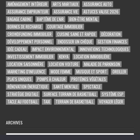
AMÉNAGEMENT INTÉRIEUR
ARTS MARTIAUX
ASSURANCE AUTO
ASSURANCE EMPRUNTEUR
ASSURANCE VIE
ASTUCES VALISE 2026
BAGAGE CABINE
BAPTÊME DE L'AIR
BIEN-ÊTRE MENTAL
BORNES DE RECHARGE
COURTAGE IMMOBILIER
CROWDFUNDING IMMOBILIER
CUISINE SAINE ET RAPIDE
DÉCORATION
DÉVELOPPEMENT PERSONNEL
ENDOSSER UN CHÈQUE
GESTION FINANCES
IDÉE CADEAU
IMPACT ENVIRONNEMENTAL
INNOVATIONS TECHNOLOGIQUES
INVESTISSEMENT IMMOBILIER
KENYA
LOCATION IMMOBILIÈRE
LOCATION SAISONNIÈRE
LOCATION VOITURE
MALADIE DE PARKINSON
MARKETING D'INFLUENCE
MODE FEMME
MUSIQUE ET SPORT
OREILLER
PLATS UNIQUES
POMPE À CHALEUR
PROTÉINES VÉGÉTALES
RÉNOVATION ÉNERGÉTIQUE
SANTÉ MENTALE
SPECTACLE
STRATÉGIE DIGITALE
SURFACE TERRAIN DE BASKETBALL
SYSTÈME ESP
TACLE AU FOOTBALL
TAXI
TERRAIN DE BASKETBALL
VOYAGER LÉGER
ARCHIVES
Archives