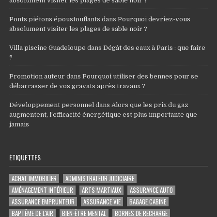
absolument visiter les plages de sable noir ?
Ponts piétons époustouflants
dans
Pourquoi devriez-vous
absolument visiter les plages de sable noir ?
Villa piscine Guadeloupe
dans
Dégât des eaux à Paris : que faire
?
Promotion auteur
dans
Pourquoi utiliser des bennes pour se
débarrasser de vos gravats après travaux ?
Développement personnel
dans
Alors que les prix du gaz
augmentent, l’efficacité énergétique est plus importante que
jamais
ÉTIQUETTES
ACHAT IMMOBILIER
ADMINISTRATEUR JUDICIAIRE
AMÉNAGEMENT INTÉRIEUR
ARTS MARTIAUX
ASSURANCE AUTO
ASSURANCE EMPRUNTEUR
ASSURANCE VIE
BAGAGE CABINE
BAPTÊME DE L'AIR
BIEN-ÊTRE MENTAL
BORNES DE RECHARGE