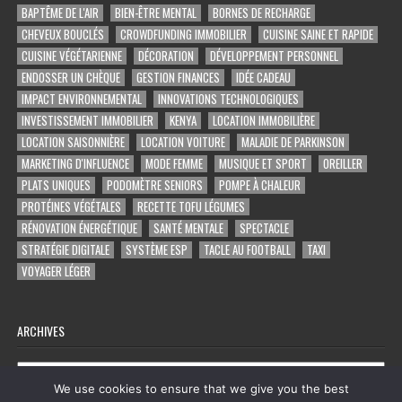
BAPTÊME DE L'AIR
BIEN-ÊTRE MENTAL
BORNES DE RECHARGE
CHEVEUX BOUCLÉS
CROWDFUNDING IMMOBILIER
CUISINE SAINE ET RAPIDE
CUISINE VÉGÉTARIENNE
DÉCORATION
DÉVELOPPEMENT PERSONNEL
ENDOSSER UN CHÈQUE
GESTION FINANCES
IDÉE CADEAU
IMPACT ENVIRONNEMENTAL
INNOVATIONS TECHNOLOGIQUES
INVESTISSEMENT IMMOBILIER
KENYA
LOCATION IMMOBILIÈRE
LOCATION SAISONNIÈRE
LOCATION VOITURE
MALADIE DE PARKINSON
MARKETING D'INFLUENCE
MODE FEMME
MUSIQUE ET SPORT
OREILLER
PLATS UNIQUES
PODOMÈTRE SENIORS
POMPE À CHALEUR
PROTÉINES VÉGÉTALES
RECETTE TOFU LÉGUMES
RÉNOVATION ÉNERGÉTIQUE
SANTÉ MENTALE
SPECTACLE
STRATÉGIE DIGITALE
SYSTÈME ESP
TACLE AU FOOTBALL
TAXI
VOYAGER LÉGER
ARCHIVES
Archives
We use cookies to ensure that we give you the best