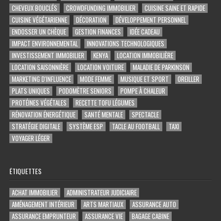
CHEVEUX BOUCLÉS
CROWDFUNDING IMMOBILIER
CUISINE SAINE ET RAPIDE
CUISINE VÉGÉTARIENNE
DÉCORATION
DÉVELOPPEMENT PERSONNEL
ENDOSSER UN CHÈQUE
GESTION FINANCES
IDÉE CADEAU
IMPACT ENVIRONNEMENTAL
INNOVATIONS TECHNOLOGIQUES
INVESTISSEMENT IMMOBILIER
KENYA
LOCATION IMMOBILIÈRE
LOCATION SAISONNIÈRE
LOCATION VOITURE
MALADIE DE PARKINSON
MARKETING D'INFLUENCE
MODE FEMME
MUSIQUE ET SPORT
OREILLER
PLATS UNIQUES
PODOMÈTRE SENIORS
POMPE À CHALEUR
PROTÉINES VÉGÉTALES
RECETTE TOFU LÉGUMES
RÉNOVATION ÉNERGÉTIQUE
SANTÉ MENTALE
SPECTACLE
STRATÉGIE DIGITALE
SYSTÈME ESP
TACLE AU FOOTBALL
TAXI
VOYAGER LÉGER
ÉTIQUETTES
ACHAT IMMOBILIER
ADMINISTRATEUR JUDICIAIRE
AMÉNAGEMENT INTÉRIEUR
ARTS MARTIAUX
ASSURANCE AUTO
ASSURANCE EMPRUNTEUR
ASSURANCE VIE
BAGAGE CABINE