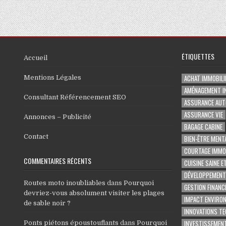
ÉTIQUETTES
Accueil
ACHAT IMMOBILI
Mentions Légales
AMÉNAGEMENT I
Consultant Référencement SEO
ASSURANCE AUT
ASSURANCE VIE
Annonces – Publicité
BAGAGE CABINE
Contact
BIEN-ÊTRE MENT
COURTAGE IMMOB
COMMENTAIRES RÉCENTS
CUISINE SAINE E
DÉVELOPPEMENT
Routes moto inoubliables
dans
Pourquoi
GESTION FINANC
devriez-vous absolument visiter les plages
IMPACT ENVIRO
de sable noir ?
INNOVATIONS T
INVESTISSEMENT
Ponts piétons époustouflants
dans
Pourquoi