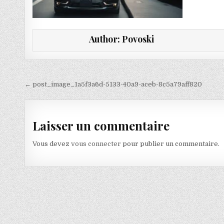
Author:
Povoski
Navigation de l’article
← post_image_1a5f3a6d-5133-40a9-aceb-8c5a79aff820
Laisser un commentaire
Vous devez
vous connecter
pour publier un commentaire.