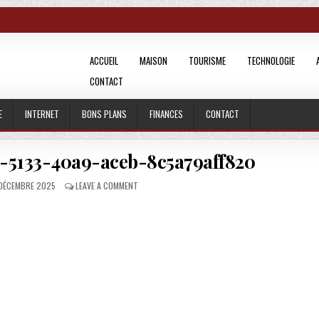
ACCUEIL
MAISON
TOURISME
TECHNOLOGIE
CONTACT
E
INTERNET
BONS PLANS
FINANCES
CONTACT
-5133-40a9-aceb-8c5a79aff820
BLISHED DATE:
ON POST_IMAGE_1A5F3A6D-5133-40A9-ACEB-8C5A7
 DÉCEMBRE 2025
LEAVE A COMMENT