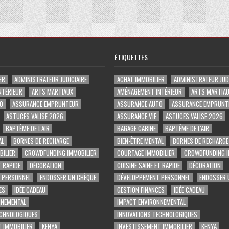
ÉTIQUETTES
ER
ADMINISTRATEUR JUDICIAIRE
ACHAT IMMOBILIER
ADMINISTRATEUR JUDI
NTÉRIEUR
ARTS MARTIAUX
AMÉNAGEMENT INTÉRIEUR
ARTS MARTIA
O
ASSURANCE EMPRUNTEUR
ASSURANCE AUTO
ASSURANCE EMPRUNT
ASTUCES VALISE 2026
ASSURANCE VIE
ASTUCES VALISE 2026
BAPTÊME DE L'AIR
BAGAGE CABINE
BAPTÊME DE L'AIR
AL
BORNES DE RECHARGE
BIEN-ÊTRE MENTAL
BORNES DE RECHARGE
ILIER
CROWDFUNDING IMMOBILIER
COURTAGE IMMOBILIER
CROWDFUNDING I
T RAPIDE
DÉCORATION
CUISINE SAINE ET RAPIDE
DÉCORATION
 PERSONNEL
ENDOSSER UN CHÈQUE
DÉVELOPPEMENT PERSONNEL
ENDOSSER 
ES
IDÉE CADEAU
GESTION FINANCES
IDÉE CADEAU
NNEMENTAL
IMPACT ENVIRONNEMENTAL
ECHNOLOGIQUES
INNOVATIONS TECHNOLOGIQUES
 IMMOBILIER
KENYA
INVESTISSEMENT IMMOBILIER
KENYA