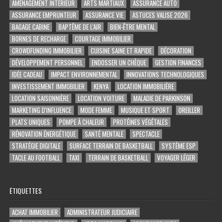
AMÉNAGEMENT INTÉRIEUR
ARTS MARTIAUX
ASSURANCE AUTO
ASSURANCE EMPRUNTEUR
ASSURANCE VIE
ASTUCES VALISE 2026
BAGAGE CABINE
BAPTÊME DE L'AIR
BIEN-ÊTRE MENTAL
BORNES DE RECHARGE
COURTAGE IMMOBILIER
CROWDFUNDING IMMOBILIER
CUISINE SAINE ET RAPIDE
DÉCORATION
DÉVELOPPEMENT PERSONNEL
ENDOSSER UN CHÈQUE
GESTION FINANCES
IDÉE CADEAU
IMPACT ENVIRONNEMENTAL
INNOVATIONS TECHNOLOGIQUES
INVESTISSEMENT IMMOBILIER
KENYA
LOCATION IMMOBILIÈRE
LOCATION SAISONNIÈRE
LOCATION VOITURE
MALADIE DE PARKINSON
MARKETING D'INFLUENCE
MODE FEMME
MUSIQUE ET SPORT
OREILLER
PLATS UNIQUES
POMPE À CHALEUR
PROTÉINES VÉGÉTALES
RÉNOVATION ÉNERGÉTIQUE
SANTÉ MENTALE
SPECTACLE
STRATÉGIE DIGITALE
SURFACE TERRAIN DE BASKETBALL
SYSTÈME ESP
TACLE AU FOOTBALL
TAXI
TERRAIN DE BASKETBALL
VOYAGER LÉGER
ÉTIQUETTES
ACHAT IMMOBILIER
ADMINISTRATEUR JUDICIAIRE