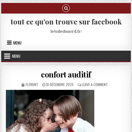
Skip to content
tout ce qu'on trouve sur facebook
letoiledunord.fr/
MENU
MENU
confort auditif
AUTHOR:
PUBLISHED DATE:
ON CONFORT AUD
FLORENT
18 DÉCEMBRE 2025
LEAVE A COMMENT