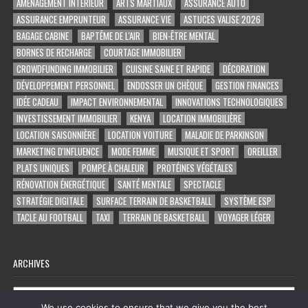
AMÉNAGEMENT INTÉRIEUR
ARTS MARTIAUX
ASSURANCE AUTO
ASSURANCE EMPRUNTEUR
ASSURANCE VIE
ASTUCES VALISE 2026
BAGAGE CABINE
BAPTÊME DE L'AIR
BIEN-ÊTRE MENTAL
BORNES DE RECHARGE
COURTAGE IMMOBILIER
CROWDFUNDING IMMOBILIER
CUISINE SAINE ET RAPIDE
DÉCORATION
DÉVELOPPEMENT PERSONNEL
ENDOSSER UN CHÈQUE
GESTION FINANCES
IDÉE CADEAU
IMPACT ENVIRONNEMENTAL
INNOVATIONS TECHNOLOGIQUES
INVESTISSEMENT IMMOBILIER
KENYA
LOCATION IMMOBILIÈRE
LOCATION SAISONNIÈRE
LOCATION VOITURE
MALADIE DE PARKINSON
MARKETING D'INFLUENCE
MODE FEMME
MUSIQUE ET SPORT
OREILLER
PLATS UNIQUES
POMPE À CHALEUR
PROTÉINES VÉGÉTALES
RÉNOVATION ÉNERGÉTIQUE
SANTÉ MENTALE
SPECTACLE
STRATÉGIE DIGITALE
SURFACE TERRAIN DE BASKETBALL
SYSTÈME ESP
TACLE AU FOOTBALL
TAXI
TERRAIN DE BASKETBALL
VOYAGER LÉGER
ARCHIVES
Archives
We use cookies to ensure that we give you the best