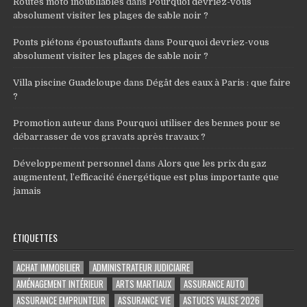
Routes moto inoubliables
dans
Pourquoi devriez-vous
absolument visiter les plages de sable noir ?
Ponts piétons époustouflants
dans
Pourquoi devriez-vous
absolument visiter les plages de sable noir ?
Villa piscine Guadeloupe
dans
Dégât des eaux à Paris : que faire
?
Promotion auteur
dans
Pourquoi utiliser des bennes pour se
débarrasser de vos gravats après travaux ?
Développement personnel
dans
Alors que les prix du gaz
augmentent, l’efficacité énergétique est plus importante que
jamais
ÉTIQUETTES
ACHAT IMMOBILIER
ADMINISTRATEUR JUDICIAIRE
AMÉNAGEMENT INTÉRIEUR
ARTS MARTIAUX
ASSURANCE AUTO
ASSURANCE EMPRUNTEUR
ASSURANCE VIE
ASTUCES VALISE 2026