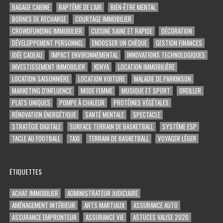
BAGAGE CABINE
BAPTÊME DE L'AIR
BIEN-ÊTRE MENTAL
BORNES DE RECHARGE
COURTAGE IMMOBILIER
CROWDFUNDING IMMOBILIER
CUISINE SAINE ET RAPIDE
DÉCORATION
DÉVELOPPEMENT PERSONNEL
ENDOSSER UN CHÈQUE
GESTION FINANCES
IDÉE CADEAU
IMPACT ENVIRONNEMENTAL
INNOVATIONS TECHNOLOGIQUES
INVESTISSEMENT IMMOBILIER
KENYA
LOCATION IMMOBILIÈRE
LOCATION SAISONNIÈRE
LOCATION VOITURE
MALADIE DE PARKINSON
MARKETING D'INFLUENCE
MODE FEMME
MUSIQUE ET SPORT
OREILLER
PLATS UNIQUES
POMPE À CHALEUR
PROTÉINES VÉGÉTALES
RÉNOVATION ÉNERGÉTIQUE
SANTÉ MENTALE
SPECTACLE
STRATÉGIE DIGITALE
SURFACE TERRAIN DE BASKETBALL
SYSTÈME ESP
TACLE AU FOOTBALL
TAXI
TERRAIN DE BASKETBALL
VOYAGER LÉGER
ÉTIQUETTES
ACHAT IMMOBILIER
ADMINISTRATEUR JUDICIAIRE
AMÉNAGEMENT INTÉRIEUR
ARTS MARTIAUX
ASSURANCE AUTO
ASSURANCE EMPRUNTEUR
ASSURANCE VIE
ASTUCES VALISE 2026