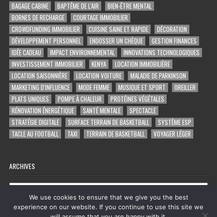
BAGAGE CABINE
BAPTÊME DE L'AIR
BIEN-ÊTRE MENTAL
BORNES DE RECHARGE
COURTAGE IMMOBILIER
CROWDFUNDING IMMOBILIER
CUISINE SAINE ET RAPIDE
DÉCORATION
DÉVELOPPEMENT PERSONNEL
ENDOSSER UN CHÈQUE
GESTION FINANCES
IDÉE CADEAU
IMPACT ENVIRONNEMENTAL
INNOVATIONS TECHNOLOGIQUES
INVESTISSEMENT IMMOBILIER
KENYA
LOCATION IMMOBILIÈRE
LOCATION SAISONNIÈRE
LOCATION VOITURE
MALADIE DE PARKINSON
MARKETING D'INFLUENCE
MODE FEMME
MUSIQUE ET SPORT
OREILLER
PLATS UNIQUES
POMPE À CHALEUR
PROTÉINES VÉGÉTALES
RÉNOVATION ÉNERGÉTIQUE
SANTÉ MENTALE
SPECTACLE
STRATÉGIE DIGITALE
SURFACE TERRAIN DE BASKETBALL
SYSTÈME ESP
TACLE AU FOOTBALL
TAXI
TERRAIN DE BASKETBALL
VOYAGER LÉGER
ARCHIVES
Archives
We use cookies to ensure that we give you the best
experience on our website. If you continue to use this site we
will assume that you are happy with it.