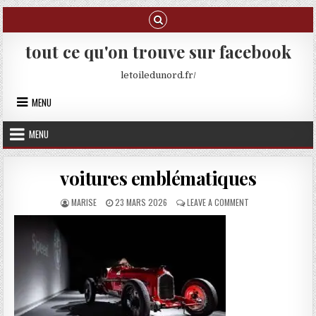
Skip to content
tout ce qu'on trouve sur facebook
letoiledunord.fr/
MENU
MENU
voitures emblématiques
AUTHOR:
PUBLISHED DATE:
ON VOITURES EMBL
MARISE
23 MARS 2026
LEAVE A COMMENT