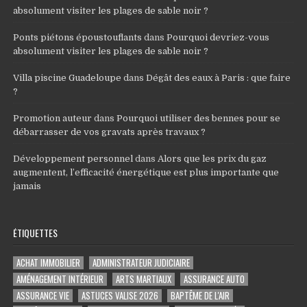
absolument visiter les plages de sable noir ?
Ponts piétons époustouflants
dans
Pourquoi devriez-vous
absolument visiter les plages de sable noir ?
Villa piscine Guadeloupe
dans
Dégât des eaux à Paris : que faire
?
Promotion auteur
dans
Pourquoi utiliser des bennes pour se
débarrasser de vos gravats après travaux ?
Développement personnel
dans
Alors que les prix du gaz
augmentent, l’efficacité énergétique est plus importante que
jamais
ÉTIQUETTES
ACHAT IMMOBILIER
ADMINISTRATEUR JUDICIAIRE
AMÉNAGEMENT INTÉRIEUR
ARTS MARTIAUX
ASSURANCE AUTO
ASSURANCE VIE
ASTUCES VALISE 2026
BAPTÊME DE L'AIR