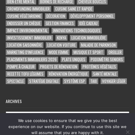
BIEN-ÊTRE MENTAL
BORNES DE RECHARGE
CHEVEUX BOUCLÉS
CROWDFUNDING IMMOBILIER
CUISINE SAINE ET RAPIDE
CUISINE VÉGÉTARIENNE
DÉCORATION
DÉVELOPPEMENT PERSONNEL
ENDOSSER UN CHÈQUE
GESTION FINANCES
IDÉE CADEAU
IMPACT ENVIRONNEMENTAL
INNOVATIONS TECHNOLOGIQUES
INVESTISSEMENT IMMOBILIER
KENYA
LOCATION IMMOBILIÈRE
LOCATION SAISONNIÈRE
LOCATION VOITURE
MALADIE DE PARKINSON
MARKETING D'INFLUENCE
MODE FEMME
MUSIQUE ET SPORT
OREILLER
PLACEMENTS IMMOBILIERS 2026
PLATS UNIQUES
PODOMÈTRE SENIORS
POMPE À CHALEUR
PROJETS DE RÉNOVATION
PROTÉINES VÉGÉTALES
RECETTE TOFU LÉGUMES
RÉNOVATION ÉNERGÉTIQUE
SANTÉ MENTALE
SPECTACLE
STRATÉGIE DIGITALE
SYSTÈME ESP
TAXI
VOYAGER LÉGER
ARCHIVES
Archives
We use cookies to ensure that we give you the best
experience on our website. If you continue to use this site we
will assume that you are happy with it.