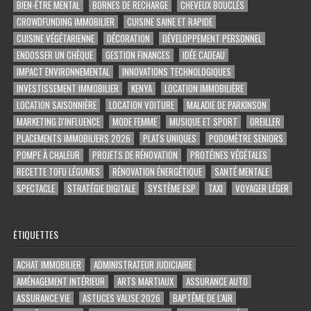
BIEN-ÊTRE MENTAL
BORNES DE RECHARGE
CHEVEUX BOUCLÉS
CROWDFUNDING IMMOBILIER
CUISINE SAINE ET RAPIDE
CUISINE VÉGÉTARIENNE
DÉCORATION
DÉVELOPPEMENT PERSONNEL
ENDOSSER UN CHÈQUE
GESTION FINANCES
IDÉE CADEAU
IMPACT ENVIRONNEMENTAL
INNOVATIONS TECHNOLOGIQUES
INVESTISSEMENT IMMOBILIER
KENYA
LOCATION IMMOBILIÈRE
LOCATION SAISONNIÈRE
LOCATION VOITURE
MALADIE DE PARKINSON
MARKETING D'INFLUENCE
MODE FEMME
MUSIQUE ET SPORT
OREILLER
PLACEMENTS IMMOBILIERS 2026
PLATS UNIQUES
PODOMÈTRE SENIORS
POMPE À CHALEUR
PROJETS DE RÉNOVATION
PROTÉINES VÉGÉTALES
RECETTE TOFU LÉGUMES
RÉNOVATION ÉNERGÉTIQUE
SANTÉ MENTALE
SPECTACLE
STRATÉGIE DIGITALE
SYSTÈME ESP
TAXI
VOYAGER LÉGER
ÉTIQUETTES
ACHAT IMMOBILIER
ADMINISTRATEUR JUDICIAIRE
AMÉNAGEMENT INTÉRIEUR
ARTS MARTIAUX
ASSURANCE AUTO
ASSURANCE VIE
ASTUCES VALISE 2026
BAPTÊME DE L'AIR