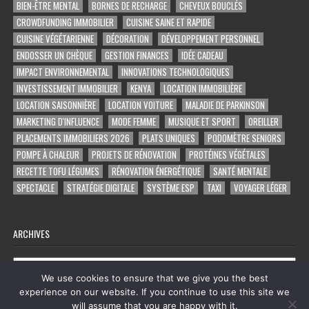
BIEN-ÊTRE MENTAL
BORNES DE RECHARGE
CHEVEUX BOUCLÉS
CROWDFUNDING IMMOBILIER
CUISINE SAINE ET RAPIDE
CUISINE VÉGÉTARIENNE
DÉCORATION
DÉVELOPPEMENT PERSONNEL
ENDOSSER UN CHÈQUE
GESTION FINANCES
IDÉE CADEAU
IMPACT ENVIRONNEMENTAL
INNOVATIONS TECHNOLOGIQUES
INVESTISSEMENT IMMOBILIER
KENYA
LOCATION IMMOBILIÈRE
LOCATION SAISONNIÈRE
LOCATION VOITURE
MALADIE DE PARKINSON
MARKETING D'INFLUENCE
MODE FEMME
MUSIQUE ET SPORT
OREILLER
PLACEMENTS IMMOBILIERS 2026
PLATS UNIQUES
PODOMÈTRE SENIORS
POMPE À CHALEUR
PROJETS DE RÉNOVATION
PROTÉINES VÉGÉTALES
RECETTE TOFU LÉGUMES
RÉNOVATION ÉNERGÉTIQUE
SANTÉ MENTALE
SPECTACLE
STRATÉGIE DIGITALE
SYSTÈME ESP
TAXI
VOYAGER LÉGER
ARCHIVES
Archives
We use cookies to ensure that we give you the best
experience on our website. If you continue to use this site we
will assume that you are happy with it.