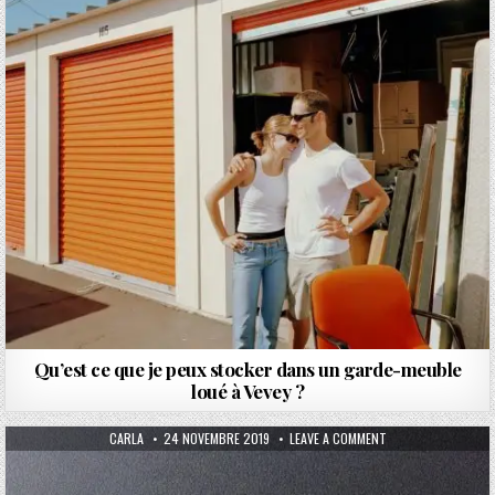
Qu’est ce que je peux stocker dans un garde-meuble
loué à Vevey ?
AUTHOR:
PUBLISHED DATE:
ON ZOOM SUR LE BL
CARLA
24 NOVEMBRE 2019
LEAVE A COMMENT