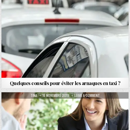
Quelques conseils pour éviter les arnaques en taxi ?
AUTHOR:
PUBLISHED DATE:
ON ASSURANCE MALAD
TINA
16 NOVEMBRE 2019
LEAVE A COMMENT