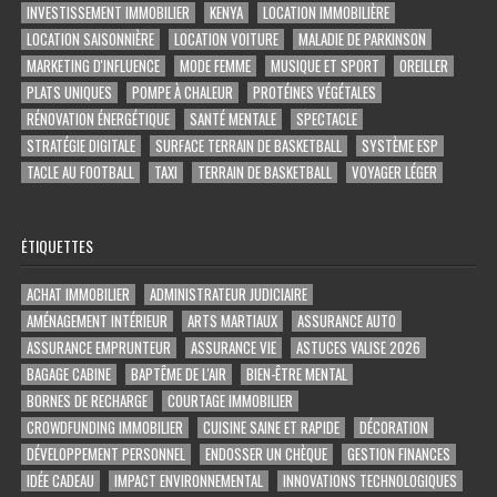
INVESTISSEMENT IMMOBILIER
KENYA
LOCATION IMMOBILIÈRE
LOCATION SAISONNIÈRE
LOCATION VOITURE
MALADIE DE PARKINSON
MARKETING D'INFLUENCE
MODE FEMME
MUSIQUE ET SPORT
OREILLER
PLATS UNIQUES
POMPE À CHALEUR
PROTÉINES VÉGÉTALES
RÉNOVATION ÉNERGÉTIQUE
SANTÉ MENTALE
SPECTACLE
STRATÉGIE DIGITALE
SURFACE TERRAIN DE BASKETBALL
SYSTÈME ESP
TACLE AU FOOTBALL
TAXI
TERRAIN DE BASKETBALL
VOYAGER LÉGER
ÉTIQUETTES
ACHAT IMMOBILIER
ADMINISTRATEUR JUDICIAIRE
AMÉNAGEMENT INTÉRIEUR
ARTS MARTIAUX
ASSURANCE AUTO
ASSURANCE EMPRUNTEUR
ASSURANCE VIE
ASTUCES VALISE 2026
BAGAGE CABINE
BAPTÊME DE L'AIR
BIEN-ÊTRE MENTAL
BORNES DE RECHARGE
COURTAGE IMMOBILIER
CROWDFUNDING IMMOBILIER
CUISINE SAINE ET RAPIDE
DÉCORATION
DÉVELOPPEMENT PERSONNEL
ENDOSSER UN CHÈQUE
GESTION FINANCES
IDÉE CADEAU
IMPACT ENVIRONNEMENTAL
INNOVATIONS TECHNOLOGIQUES