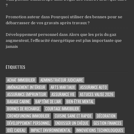
?
Promotion auteur
dans
Pourquoi utiliser des bennes pour se
débarrasser de vos gravats après travaux ?
Développement personnel
dans
Alors que les prix du gaz
augmentent, l’efficacité énergétique est plus importante que
jamais
ÉTIQUETTES
ACHAT IMMOBILIER
ADMINISTRATEUR JUDICIAIRE
AMÉNAGEMENT INTÉRIEUR
ARTS MARTIAUX
ASSURANCE AUTO
ASSURANCE EMPRUNTEUR
ASSURANCE VIE
ASTUCES VALISE 2026
BAGAGE CABINE
BAPTÊME DE L'AIR
BIEN-ÊTRE MENTAL
BORNES DE RECHARGE
COURTAGE IMMOBILIER
CROWDFUNDING IMMOBILIER
CUISINE SAINE ET RAPIDE
DÉCORATION
DÉVELOPPEMENT PERSONNEL
ENDOSSER UN CHÈQUE
GESTION FINANCES
IDÉE CADEAU
IMPACT ENVIRONNEMENTAL
INNOVATIONS TECHNOLOGIQUES