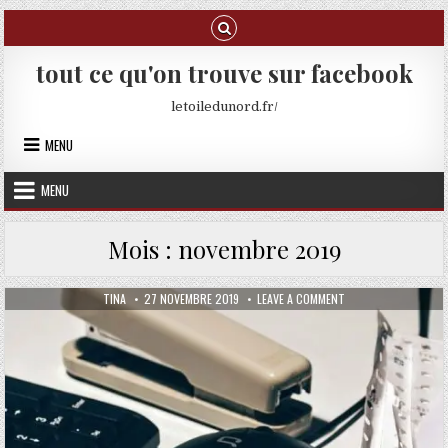
Skip to content
tout ce qu'on trouve sur facebook
letoiledunord.fr/
MENU
MENU
Mois :
novembre 2019
AUTHOR:
PUBLISHED DATE:
ON SORTIR DU SURE
TINA
27 NOVEMBRE 2019
LEAVE A COMMENT