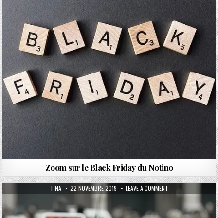
Zoom sur le Black Friday du Notino
AUTHOR:
PUBLISHED DATE:
ON QUELQUES CONSEI
TINA
22 NOVEMBRE 2019
LEAVE A COMMENT