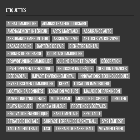
ÉTIQUETTES
ACHAT IMMOBILIER
ADMINISTRATEUR JUDICIAIRE
AMÉNAGEMENT INTÉRIEUR
ARTS MARTIAUX
ASSURANCE AUTO
ASSURANCE EMPRUNTEUR
ASSURANCE VIE
ASTUCES VALISE 2026
BAGAGE CABINE
BAPTÊME DE L'AIR
BIEN-ÊTRE MENTAL
BORNES DE RECHARGE
COURTAGE IMMOBILIER
CROWDFUNDING IMMOBILIER
CUISINE SAINE ET RAPIDE
DÉCORATION
DÉVELOPPEMENT PERSONNEL
ENDOSSER UN CHÈQUE
GESTION FINANCES
IDÉE CADEAU
IMPACT ENVIRONNEMENTAL
INNOVATIONS TECHNOLOGIQUES
INVESTISSEMENT IMMOBILIER
KENYA
LOCATION IMMOBILIÈRE
LOCATION SAISONNIÈRE
LOCATION VOITURE
MALADIE DE PARKINSON
MARKETING D'INFLUENCE
MODE FEMME
MUSIQUE ET SPORT
OREILLER
PLATS UNIQUES
POMPE À CHALEUR
PROTÉINES VÉGÉTALES
RÉNOVATION ÉNERGÉTIQUE
SANTÉ MENTALE
SPECTACLE
STRATÉGIE DIGITALE
SURFACE TERRAIN DE BASKETBALL
SYSTÈME ESP
TACLE AU FOOTBALL
TAXI
TERRAIN DE BASKETBALL
VOYAGER LÉGER