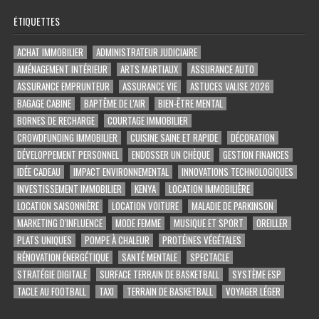
ÉTIQUETTES
ACHAT IMMOBILIER
ADMINISTRATEUR JUDICIAIRE
AMÉNAGEMENT INTÉRIEUR
ARTS MARTIAUX
ASSURANCE AUTO
ASSURANCE EMPRUNTEUR
ASSURANCE VIE
ASTUCES VALISE 2026
BAGAGE CABINE
BAPTÊME DE L'AIR
BIEN-ÊTRE MENTAL
BORNES DE RECHARGE
COURTAGE IMMOBILIER
CROWDFUNDING IMMOBILIER
CUISINE SAINE ET RAPIDE
DÉCORATION
DÉVELOPPEMENT PERSONNEL
ENDOSSER UN CHÈQUE
GESTION FINANCES
IDÉE CADEAU
IMPACT ENVIRONNEMENTAL
INNOVATIONS TECHNOLOGIQUES
INVESTISSEMENT IMMOBILIER
KENYA
LOCATION IMMOBILIÈRE
LOCATION SAISONNIÈRE
LOCATION VOITURE
MALADIE DE PARKINSON
MARKETING D'INFLUENCE
MODE FEMME
MUSIQUE ET SPORT
OREILLER
PLATS UNIQUES
POMPE À CHALEUR
PROTÉINES VÉGÉTALES
RÉNOVATION ÉNERGÉTIQUE
SANTÉ MENTALE
SPECTACLE
STRATÉGIE DIGITALE
SURFACE TERRAIN DE BASKETBALL
SYSTÈME ESP
TACLE AU FOOTBALL
TAXI
TERRAIN DE BASKETBALL
VOYAGER LÉGER