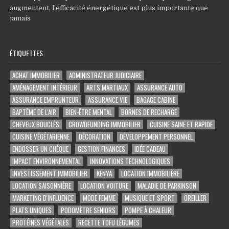
augmentent, l’efficacité énergétique est plus importante que
jamais
ÉTIQUETTES
ACHAT IMMOBILIER
ADMINISTRATEUR JUDICIAIRE
AMÉNAGEMENT INTÉRIEUR
ARTS MARTIAUX
ASSURANCE AUTO
ASSURANCE EMPRUNTEUR
ASSURANCE VIE
BAGAGE CABINE
BAPTÊME DE L'AIR
BIEN-ÊTRE MENTAL
BORNES DE RECHARGE
CHEVEUX BOUCLÉS
CROWDFUNDING IMMOBILIER
CUISINE SAINE ET RAPIDE
CUISINE VÉGÉTARIENNE
DÉCORATION
DÉVELOPPEMENT PERSONNEL
ENDOSSER UN CHÈQUE
GESTION FINANCES
IDÉE CADEAU
IMPACT ENVIRONNEMENTAL
INNOVATIONS TECHNOLOGIQUES
INVESTISSEMENT IMMOBILIER
KENYA
LOCATION IMMOBILIÈRE
LOCATION SAISONNIÈRE
LOCATION VOITURE
MALADIE DE PARKINSON
MARKETING D'INFLUENCE
MODE FEMME
MUSIQUE ET SPORT
OREILLER
PLATS UNIQUES
PODOMÈTRE SENIORS
POMPE À CHALEUR
PROTÉINES VÉGÉTALES
RECETTE TOFU LÉGUMES