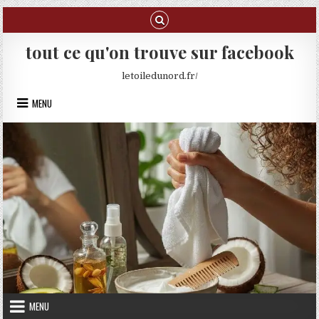
Skip to content
tout ce qu'on trouve sur facebook
letoiledunord.fr/
MENU
MENU