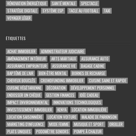
RÉNOVATION ÉNERGÉTIQUE
SANTÉ MENTALE
SPECTACLE
STRATÉGIE DIGITALE
SYSTÈME ESP
TACLE AU FOOTBALL
TAXI
VOYAGER LÉGER
ÉTIQUETTES
ACHAT IMMOBILIER
ADMINISTRATEUR JUDICIAIRE
AMÉNAGEMENT INTÉRIEUR
ARTS MARTIAUX
ASSURANCE AUTO
ASSURANCE EMPRUNTEUR
ASSURANCE VIE
BAGAGE CABINE
BAPTÊME DE L'AIR
BIEN-ÊTRE MENTAL
BORNES DE RECHARGE
CHEVEUX BOUCLÉS
CROWDFUNDING IMMOBILIER
CUISINE SAINE ET RAPIDE
CUISINE VÉGÉTARIENNE
DÉCORATION
DÉVELOPPEMENT PERSONNEL
ENDOSSER UN CHÈQUE
GESTION FINANCES
IDÉE CADEAU
IMPACT ENVIRONNEMENTAL
INNOVATIONS TECHNOLOGIQUES
INVESTISSEMENT IMMOBILIER
KENYA
LOCATION IMMOBILIÈRE
LOCATION SAISONNIÈRE
LOCATION VOITURE
MALADIE DE PARKINSON
MARKETING D'INFLUENCE
MODE FEMME
MUSIQUE ET SPORT
OREILLER
PLATS UNIQUES
PODOMÈTRE SENIORS
POMPE À CHALEUR