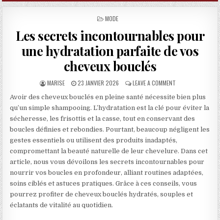
POSTED IN
MODE
Les secrets incontournables pour
une hydratation parfaite de vos
cheveux bouclés
AUTHOR:
PUBLISHED DATE:
ON LES SECRETS 
MARISE
23 JANVIER 2026
LEAVE A COMMENT
Avoir des cheveux bouclés en pleine santé nécessite bien plus
qu’un simple shampooing. L’hydratation est la clé pour éviter la
sécheresse, les frisottis et la casse, tout en conservant des
boucles définies et rebondies. Pourtant, beaucoup négligent les
gestes essentiels ou utilisent des produits inadaptés,
compromettant la beauté naturelle de leur chevelure. Dans cet
article, nous vous dévoilons les secrets incontournables pour
nourrir vos boucles en profondeur, alliant routines adaptées,
soins ciblés et astuces pratiques. Grâce à ces conseils, vous
pourrez profiter de cheveux bouclés hydratés, souples et
éclatants de vitalité au quotidien.