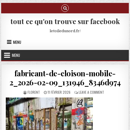
Skip to content
tout ce qu'on trouve sur facebook
letoiledunord.fr/
MENU
MENU
fabricant-de-cloison-mobile-
2_2026-02-09_131946_8346d974
AUTHOR:
PUBLISHED DATE:
ON FABRICANT-DE
FLORENT
11 FÉVRIER 2026
LEAVE A COMMENT