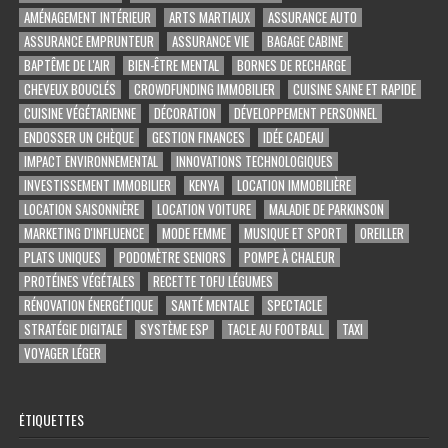
AMÉNAGEMENT INTÉRIEUR
ARTS MARTIAUX
ASSURANCE AUTO
ASSURANCE EMPRUNTEUR
ASSURANCE VIE
BAGAGE CABINE
BAPTÊME DE L'AIR
BIEN-ÊTRE MENTAL
BORNES DE RECHARGE
CHEVEUX BOUCLÉS
CROWDFUNDING IMMOBILIER
CUISINE SAINE ET RAPIDE
CUISINE VÉGÉTARIENNE
DÉCORATION
DÉVELOPPEMENT PERSONNEL
ENDOSSER UN CHÈQUE
GESTION FINANCES
IDÉE CADEAU
IMPACT ENVIRONNEMENTAL
INNOVATIONS TECHNOLOGIQUES
INVESTISSEMENT IMMOBILIER
KENYA
LOCATION IMMOBILIÈRE
LOCATION SAISONNIÈRE
LOCATION VOITURE
MALADIE DE PARKINSON
MARKETING D'INFLUENCE
MODE FEMME
MUSIQUE ET SPORT
OREILLER
PLATS UNIQUES
PODOMÈTRE SENIORS
POMPE À CHALEUR
PROTÉINES VÉGÉTALES
RECETTE TOFU LÉGUMES
RÉNOVATION ÉNERGÉTIQUE
SANTÉ MENTALE
SPECTACLE
STRATÉGIE DIGITALE
SYSTÈME ESP
TACLE AU FOOTBALL
TAXI
VOYAGER LÉGER
ÉTIQUETTES