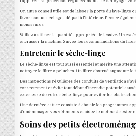
l’appareil. En procédant régulièrement à ce nettoyage, vous 
Un autre conseil utile est de laisser la porte du lave-ling
favorisant un séchage adéquat à l’intérieur. Pensez égaleme
moisissures.
Veillez à utiliser la quantité appropriée de lessive. Un exc
encrasser la machine. Suivez les recommandations du fabri
Entretenir le sèche-linge
Le sèche-linge est tout aussi essentiel et mérite une attenti
nettoyer le filtre à peluches. Un filtre obstrué augmente 
Des inspections régulières des conduits de ventilation s’avè
correctement et évite tout début d’incendie potentiel caus
extérieure de votre sèche-linge pour éviter les obstruction
Une dernière astuce consiste à choisir les programmes appr
d’endommager vos vêtements et aidez le moteur à rester e
Soins des petits électroménag