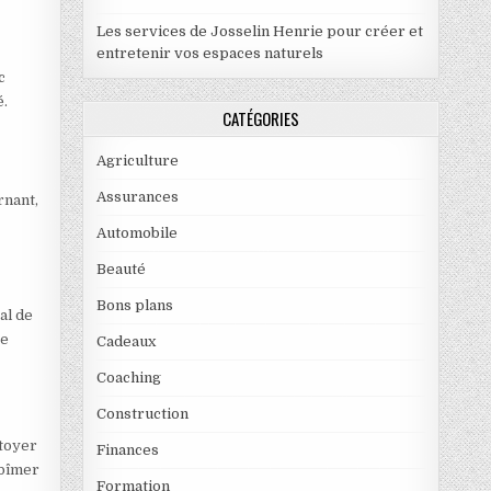
Les services de Josselin Henrie pour créer et
entretenir vos espaces naturels
c
é.
CATÉGORIES
Agriculture
Assurances
rnant,
Automobile
Beauté
Bons plans
al de
ge
Cadeaux
Coaching
Construction
ttoyer
Finances
abîmer
Formation