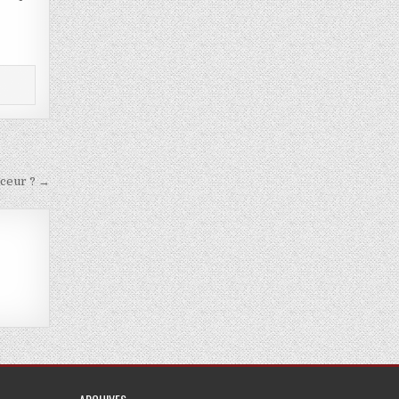
uceur ? →