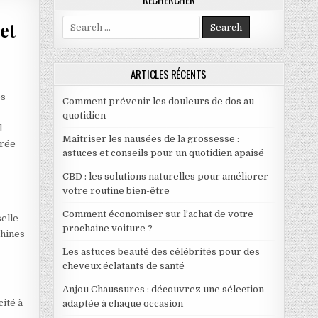
Search for:
et
ARTICLES RÉCENTS
ERS À LA MAISON : CONSEILS ET ASTUCES
és
Comment prévenir les douleurs de dos au
quotidien
l
Maîtriser les nausées de la grossesse :
urée
astuces et conseils pour un quotidien apaisé
CBD : les solutions naturelles pour améliorer
votre routine bien-être
Comment économiser sur l’achat de votre
selle
prochaine voiture ?
chines
Les astuces beauté des célébrités pour des
cheveux éclatants de santé
Anjou Chaussures : découvrez une sélection
cité à
adaptée à chaque occasion