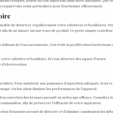
moins critiques, jouent un rôle important dans notre quotidien. Que ce
n requiert des soins particuliers pour fonctionner efficacement.
oire
sable de détartrer régulièrement votre cafetières et bouilloires. Uti
 afin de ne laisser aucune trace de produit. Ce geste simple contribue
tilisant de l’eau savonneuse. Cela évite la prolifération bactérienne 
votre cafetière et bouilloire. Si vous détectez des signes d’usure,
 d’électrocution.
culière. Pour maintenir une puissance d’aspiration adéquate, il est cr
 usage. Un bac plein diminue les performances de l’appareil.
 bon entretien des brosses garantit un nettoyage efficace. Consultez l
commandées, afin de préserver l’efficacité de votre aspirateur.
ection fréquente permet de détecter et d’éliminer rapidement les débr