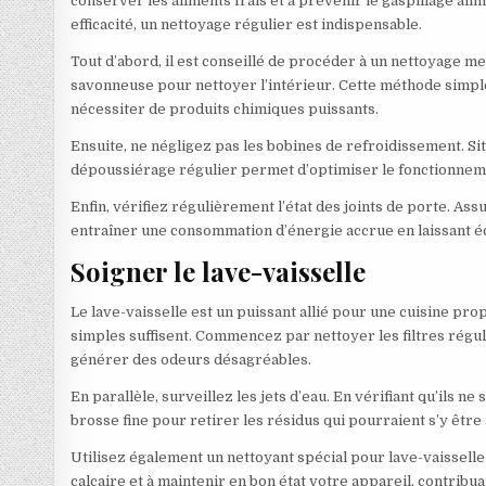
conserver les aliments frais et à prévenir le gaspillage alim
efficacité, un nettoyage régulier est indispensable.
Tout d’abord, il est conseillé de procéder à un nettoyage m
savonneuse pour nettoyer l’intérieur. Cette méthode simple
nécessiter de produits chimiques puissants.
Ensuite, ne négligez pas les bobines de refroidissement. Si
dépoussiérage régulier permet d’optimiser le fonctionnemen
Enfin, vérifiez régulièrement l’état des joints de porte. As
entraîner une consommation d’énergie accrue en laissant éch
Soigner le lave-vaisselle
Le lave-vaisselle est un puissant allié pour une cuisine pr
simples suffisent. Commencez par nettoyer les filtres régul
générer des odeurs désagréables.
En parallèle, surveillez les jets d’eau. En vérifiant qu’ils n
brosse fine pour retirer les résidus qui pourraient s’y être
Utilisez également un nettoyant spécial pour lave-vaisselle
calcaire et à maintenir en bon état votre appareil, contribuan