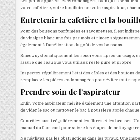
Les petits appareils électroménagers, bien qu’ils semblent 
votre cafetière, votre bouilloire ou votre aspirateur, chacu
Entretenir la cafetière et la bouill
Pour des boissons parfumées et savoureuses, il est indispen
du vinaigre blanc une fois par mois et rincez soigneusement
également à l’amélioration du goût de vos boissons.
Rincez systématiquement les réservoirs après un usage, en u
assure que l’eau que vous utilisez reste pure et propre.
Inspectez régulièrement l’état des câbles et des boutons de 
remplacez les pièces endommagées pour éviter tout risque
Prendre soin de l’aspirateur
Enfin, votre aspirateur mérite également une attention parti
de vider le sac ou nettoyer le bac à poussière après chaque
Contrôlez aussi régulièrement les filtres et les brosses. Un
manuel du fabricant pour suivre les étapes de nettoyage re
Ne négligez pas les obstructions dans les tuyaux. Une insp