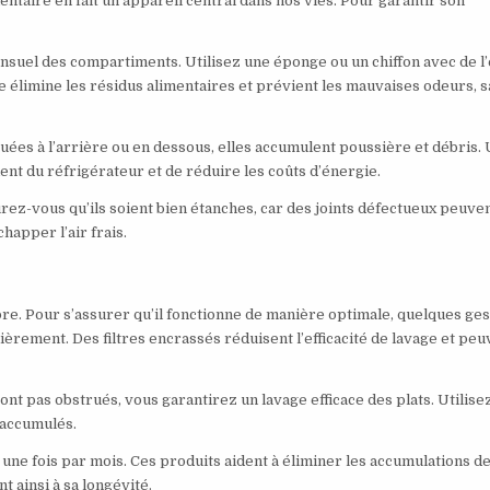
entaire en fait un appareil central dans nos vies. Pour garantir son
ensuel des compartiments. Utilisez une éponge ou un chiffon avec de l
 élimine les résidus alimentaires et prévient les mauvaises odeurs, 
tuées à l’arrière ou en dessous, elles accumulent poussière et débris.
t du réfrigérateur et de réduire les coûts d’énergie.
surez-vous qu’ils soient bien étanches, car des joints défectueux peuve
apper l’air frais.
opre. Pour s’assurer qu’il fonctionne de manière optimale, quelques ge
ièrement. Des filtres encrassés réduisent l’efficacité de lavage et peu
e sont pas obstrués, vous garantirez un lavage efficace des plats. Utilise
 accumulés.
 une fois par mois. Ces produits aident à éliminer les accumulations d
t ainsi à sa longévité.