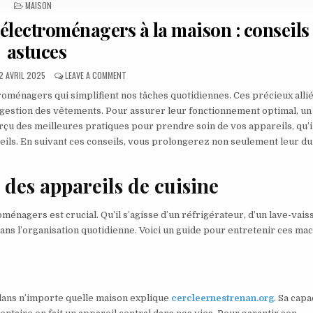
POSTED IN
MAISON
 électroménagers à la maison : conseils 
astuces
UBLISHED DATE:
ON ENTRETIEN DE BASE DES APPAREILS ÉLECTROMÉNAG
2 AVRIL 2025
LEAVE A COMMENT
oménagers qui simplifient nos tâches quotidiennes. Ces précieux alli
a gestion des vêtements. Pour assurer leur fonctionnement optimal, un
erçu des meilleures pratiques pour prendre soin de vos appareils, qu’i
reils. En suivant ces conseils, vous prolongerez non seulement leur d
 des appareils de cuisine
ménagers est crucial. Qu’il s’agisse d’un réfrigérateur, d’un lave-vais
ans l’organisation quotidienne. Voici un guide pour entretenir ces ma
 dans n’importe quelle maison explique
cercleernestrenan.org
. Sa capa