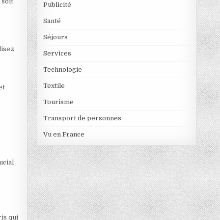
 soit
Publicité
Santé
Séjours
lisez
Services
Technologie
Textile
et
Tourisme
Transport de personnes
Vu en France
ucial
e
is qui