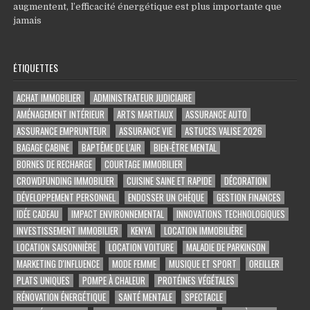
augmentent, l’efficacité énergétique est plus importante que
jamais
ÉTIQUETTES
ACHAT IMMOBILIER
ADMINISTRATEUR JUDICIAIRE
AMÉNAGEMENT INTÉRIEUR
ARTS MARTIAUX
ASSURANCE AUTO
ASSURANCE EMPRUNTEUR
ASSURANCE VIE
ASTUCES VALISE 2026
BAGAGE CABINE
BAPTÊME DE L'AIR
BIEN-ÊTRE MENTAL
BORNES DE RECHARGE
COURTAGE IMMOBILIER
CROWDFUNDING IMMOBILIER
CUISINE SAINE ET RAPIDE
DÉCORATION
DÉVELOPPEMENT PERSONNEL
ENDOSSER UN CHÈQUE
GESTION FINANCES
IDÉE CADEAU
IMPACT ENVIRONNEMENTAL
INNOVATIONS TECHNOLOGIQUES
INVESTISSEMENT IMMOBILIER
KENYA
LOCATION IMMOBILIÈRE
LOCATION SAISONNIÈRE
LOCATION VOITURE
MALADIE DE PARKINSON
MARKETING D'INFLUENCE
MODE FEMME
MUSIQUE ET SPORT
OREILLER
PLATS UNIQUES
POMPE À CHALEUR
PROTÉINES VÉGÉTALES
RÉNOVATION ÉNERGÉTIQUE
SANTÉ MENTALE
SPECTACLE