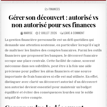
POSTED IN
FINANCES
Gérer son découvert : autorisé vs
non autorisé pour ses finances
AUTHOR:
PUBLISHED DATE:
ON GÉRER SON DÉC
MARISE
2 JUILLET 2026
LEAVE A COMMENT
La gestion financière personnelle est un défi quotidien qui
demande une attention soutenue, en particulier lorsqu’il s’agit
de maîtriser les limites des comptes bancaires. Parmi les outils
financiers que proposent les banques, le découvert bancaire
occupe une place centrale. Cette facilité de caisse, souvent
méconnue dans ses subtilités, peut être à la fois une aide
précieuse pour pallier les aléas financiers et une source
importante de frais bancaires si elle est mal utilisée. En effet,
distinguer avec clarté un découvert autorisé d’un découvert
non autorisé devient essentiel pour maintenir un budget
équilibré et éviter des conséquences lourdes sur le solde
négatif de votre compte.