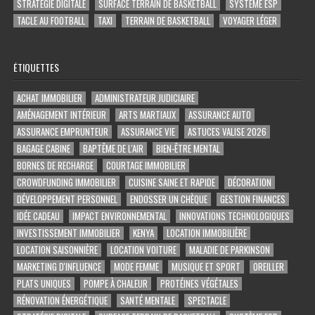
STRATÉGIE DIGITALE
SURFACE TERRAIN DE BASKETBALL
SYSTÈME ESP
TACLE AU FOOTBALL
TAXI
TERRAIN DE BASKETBALL
VOYAGER LÉGER
ÉTIQUETTES
ACHAT IMMOBILIER
ADMINISTRATEUR JUDICIAIRE
AMÉNAGEMENT INTÉRIEUR
ARTS MARTIAUX
ASSURANCE AUTO
ASSURANCE EMPRUNTEUR
ASSURANCE VIE
ASTUCES VALISE 2026
BAGAGE CABINE
BAPTÊME DE L'AIR
BIEN-ÊTRE MENTAL
BORNES DE RECHARGE
COURTAGE IMMOBILIER
CROWDFUNDING IMMOBILIER
CUISINE SAINE ET RAPIDE
DÉCORATION
DÉVELOPPEMENT PERSONNEL
ENDOSSER UN CHÈQUE
GESTION FINANCES
IDÉE CADEAU
IMPACT ENVIRONNEMENTAL
INNOVATIONS TECHNOLOGIQUES
INVESTISSEMENT IMMOBILIER
KENYA
LOCATION IMMOBILIÈRE
LOCATION SAISONNIÈRE
LOCATION VOITURE
MALADIE DE PARKINSON
MARKETING D'INFLUENCE
MODE FEMME
MUSIQUE ET SPORT
OREILLER
PLATS UNIQUES
POMPE À CHALEUR
PROTÉINES VÉGÉTALES
RÉNOVATION ÉNERGÉTIQUE
SANTÉ MENTALE
SPECTACLE