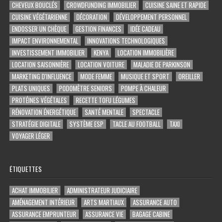
CHEVEUX BOUCLÉS
CROWDFUNDING IMMOBILIER
CUISINE SAINE ET RAPIDE
CUISINE VÉGÉTARIENNE
DÉCORATION
DÉVELOPPEMENT PERSONNEL
ENDOSSER UN CHÈQUE
GESTION FINANCES
IDÉE CADEAU
IMPACT ENVIRONNEMENTAL
INNOVATIONS TECHNOLOGIQUES
INVESTISSEMENT IMMOBILIER
KENYA
LOCATION IMMOBILIÈRE
LOCATION SAISONNIÈRE
LOCATION VOITURE
MALADIE DE PARKINSON
MARKETING D'INFLUENCE
MODE FEMME
MUSIQUE ET SPORT
OREILLER
PLATS UNIQUES
PODOMÈTRE SENIORS
POMPE À CHALEUR
PROTÉINES VÉGÉTALES
RECETTE TOFU LÉGUMES
RÉNOVATION ÉNERGÉTIQUE
SANTÉ MENTALE
SPECTACLE
STRATÉGIE DIGITALE
SYSTÈME ESP
TACLE AU FOOTBALL
TAXI
VOYAGER LÉGER
ÉTIQUETTES
ACHAT IMMOBILIER
ADMINISTRATEUR JUDICIAIRE
AMÉNAGEMENT INTÉRIEUR
ARTS MARTIAUX
ASSURANCE AUTO
ASSURANCE EMPRUNTEUR
ASSURANCE VIE
BAGAGE CABINE