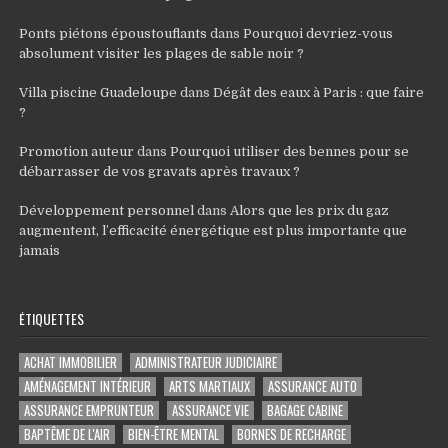
Ponts piétons époustouflants
dans
Pourquoi devriez-vous
absolument visiter les plages de sable noir ?
Villa piscine Guadeloupe
dans
Dégât des eaux à Paris : que faire
?
Promotion auteur
dans
Pourquoi utiliser des bennes pour se
débarrasser de vos gravats après travaux ?
Développement personnel
dans
Alors que les prix du gaz
augmentent, l’efficacité énergétique est plus importante que
jamais
ÉTIQUETTES
ACHAT IMMOBILIER
ADMINISTRATEUR JUDICIAIRE
AMÉNAGEMENT INTÉRIEUR
ARTS MARTIAUX
ASSURANCE AUTO
ASSURANCE EMPRUNTEUR
ASSURANCE VIE
BAGAGE CABINE
BAPTÊME DE L'AIR
BIEN-ÊTRE MENTAL
BORNES DE RECHARGE