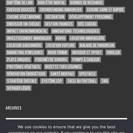
BAPTÊME DE L'AIR
BIEN-ÊTRE MENTAL
BORNES DE RECHARGE
CHEVEUX BOUCLÉS
CROWDFUNDING IMMOBILIER
CUISINE SAINE ET RAPIDE
CUISINE VÉGÉTARIENNE
DÉCORATION
DÉVELOPPEMENT PERSONNEL
ENDOSSER UN CHÈQUE
GESTION FINANCES
IDÉE CADEAU
IMPACT ENVIRONNEMENTAL
INNOVATIONS TECHNOLOGIQUES
INVESTISSEMENT IMMOBILIER
KENYA
LOCATION IMMOBILIÈRE
LOCATION SAISONNIÈRE
LOCATION VOITURE
MALADIE DE PARKINSON
MARKETING D'INFLUENCE
MODE FEMME
MUSIQUE ET SPORT
OREILLER
PLATS UNIQUES
PODOMÈTRE SENIORS
POMPE À CHALEUR
PROTÉINES VÉGÉTALES
RECETTE TOFU LÉGUMES
RÉNOVATION ÉNERGÉTIQUE
SANTÉ MENTALE
SPECTACLE
STRATÉGIE DIGITALE
SYSTÈME ESP
TACLE AU FOOTBALL
TAXI
VOYAGER LÉGER
ARCHIVES
Archives
We use cookies to ensure that we give you the best
experience on our website. If you continue to use this site we