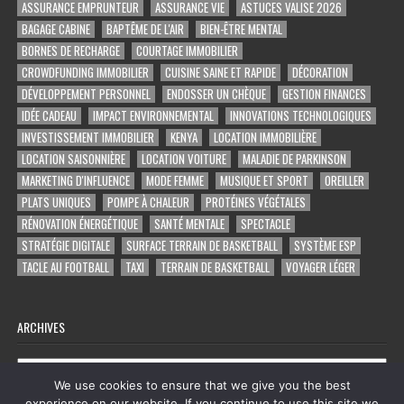
ASSURANCE EMPRUNTEUR
ASSURANCE VIE
ASTUCES VALISE 2026
BAGAGE CABINE
BAPTÊME DE L'AIR
BIEN-ÊTRE MENTAL
BORNES DE RECHARGE
COURTAGE IMMOBILIER
CROWDFUNDING IMMOBILIER
CUISINE SAINE ET RAPIDE
DÉCORATION
DÉVELOPPEMENT PERSONNEL
ENDOSSER UN CHÈQUE
GESTION FINANCES
IDÉE CADEAU
IMPACT ENVIRONNEMENTAL
INNOVATIONS TECHNOLOGIQUES
INVESTISSEMENT IMMOBILIER
KENYA
LOCATION IMMOBILIÈRE
LOCATION SAISONNIÈRE
LOCATION VOITURE
MALADIE DE PARKINSON
MARKETING D'INFLUENCE
MODE FEMME
MUSIQUE ET SPORT
OREILLER
PLATS UNIQUES
POMPE À CHALEUR
PROTÉINES VÉGÉTALES
RÉNOVATION ÉNERGÉTIQUE
SANTÉ MENTALE
SPECTACLE
STRATÉGIE DIGITALE
SURFACE TERRAIN DE BASKETBALL
SYSTÈME ESP
TACLE AU FOOTBALL
TAXI
TERRAIN DE BASKETBALL
VOYAGER LÉGER
ARCHIVES
Archives
We use cookies to ensure that we give you the best
experience on our website. If you continue to use this site we