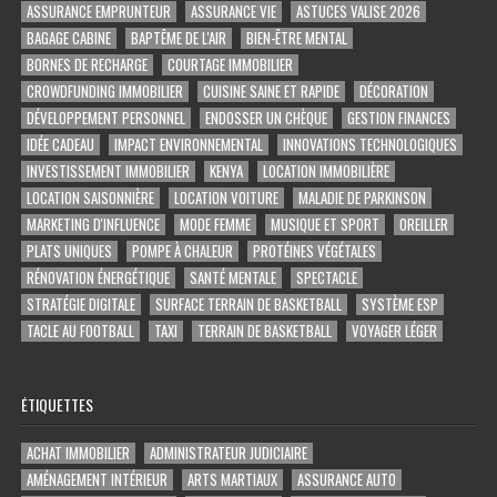
ASSURANCE EMPRUNTEUR
ASSURANCE VIE
ASTUCES VALISE 2026
BAGAGE CABINE
BAPTÊME DE L'AIR
BIEN-ÊTRE MENTAL
BORNES DE RECHARGE
COURTAGE IMMOBILIER
CROWDFUNDING IMMOBILIER
CUISINE SAINE ET RAPIDE
DÉCORATION
DÉVELOPPEMENT PERSONNEL
ENDOSSER UN CHÈQUE
GESTION FINANCES
IDÉE CADEAU
IMPACT ENVIRONNEMENTAL
INNOVATIONS TECHNOLOGIQUES
INVESTISSEMENT IMMOBILIER
KENYA
LOCATION IMMOBILIÈRE
LOCATION SAISONNIÈRE
LOCATION VOITURE
MALADIE DE PARKINSON
MARKETING D'INFLUENCE
MODE FEMME
MUSIQUE ET SPORT
OREILLER
PLATS UNIQUES
POMPE À CHALEUR
PROTÉINES VÉGÉTALES
RÉNOVATION ÉNERGÉTIQUE
SANTÉ MENTALE
SPECTACLE
STRATÉGIE DIGITALE
SURFACE TERRAIN DE BASKETBALL
SYSTÈME ESP
TACLE AU FOOTBALL
TAXI
TERRAIN DE BASKETBALL
VOYAGER LÉGER
ÉTIQUETTES
ACHAT IMMOBILIER
ADMINISTRATEUR JUDICIAIRE
AMÉNAGEMENT INTÉRIEUR
ARTS MARTIAUX
ASSURANCE AUTO