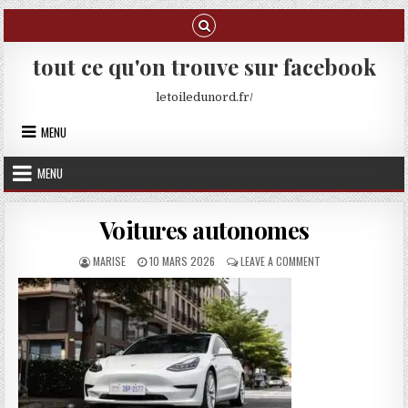
Skip to content
tout ce qu'on trouve sur facebook
letoiledunord.fr/
MENU
MENU
Voitures autonomes
AUTHOR:
PUBLISHED DATE:
ON VOITURES AUT
MARISE
10 MARS 2026
LEAVE A COMMENT