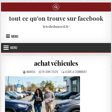
Skip to content
tout ce qu'on trouve sur facebook
letoiledunord.fr/
MENU
MENU
achat véhicules
AUTHOR:
PUBLISHED DATE:
ON ACHAT VÉHICULE
MARISE
19 JUIN 2026
LEAVE A COMMENT