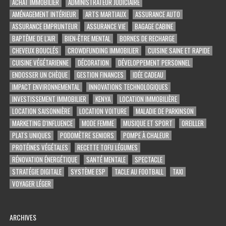
ACHAT IMMOBILIER
ADMINISTRATEUR JUDICIAIRE
AMÉNAGEMENT INTÉRIEUR
ARTS MARTIAUX
ASSURANCE AUTO
ASSURANCE EMPRUNTEUR
ASSURANCE VIE
BAGAGE CABINE
BAPTÊME DE L'AIR
BIEN-ÊTRE MENTAL
BORNES DE RECHARGE
CHEVEUX BOUCLÉS
CROWDFUNDING IMMOBILIER
CUISINE SAINE ET RAPIDE
CUISINE VÉGÉTARIENNE
DÉCORATION
DÉVELOPPEMENT PERSONNEL
ENDOSSER UN CHÈQUE
GESTION FINANCES
IDÉE CADEAU
IMPACT ENVIRONNEMENTAL
INNOVATIONS TECHNOLOGIQUES
INVESTISSEMENT IMMOBILIER
KENYA
LOCATION IMMOBILIÈRE
LOCATION SAISONNIÈRE
LOCATION VOITURE
MALADIE DE PARKINSON
MARKETING D'INFLUENCE
MODE FEMME
MUSIQUE ET SPORT
OREILLER
PLATS UNIQUES
PODOMÈTRE SENIORS
POMPE À CHALEUR
PROTÉINES VÉGÉTALES
RECETTE TOFU LÉGUMES
RÉNOVATION ÉNERGÉTIQUE
SANTÉ MENTALE
SPECTACLE
STRATÉGIE DIGITALE
SYSTÈME ESP
TACLE AU FOOTBALL
TAXI
VOYAGER LÉGER
ARCHIVES