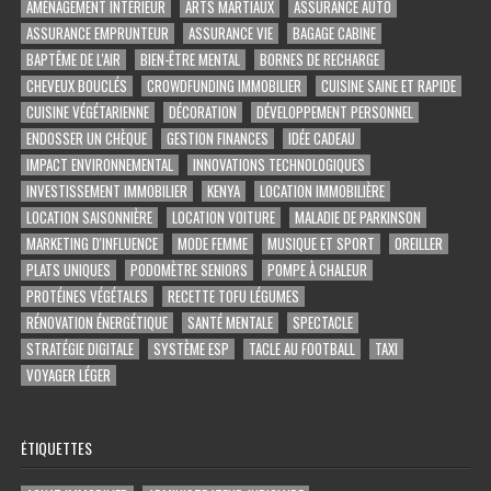
AMÉNAGEMENT INTÉRIEUR
ARTS MARTIAUX
ASSURANCE AUTO
ASSURANCE EMPRUNTEUR
ASSURANCE VIE
BAGAGE CABINE
BAPTÊME DE L'AIR
BIEN-ÊTRE MENTAL
BORNES DE RECHARGE
CHEVEUX BOUCLÉS
CROWDFUNDING IMMOBILIER
CUISINE SAINE ET RAPIDE
CUISINE VÉGÉTARIENNE
DÉCORATION
DÉVELOPPEMENT PERSONNEL
ENDOSSER UN CHÈQUE
GESTION FINANCES
IDÉE CADEAU
IMPACT ENVIRONNEMENTAL
INNOVATIONS TECHNOLOGIQUES
INVESTISSEMENT IMMOBILIER
KENYA
LOCATION IMMOBILIÈRE
LOCATION SAISONNIÈRE
LOCATION VOITURE
MALADIE DE PARKINSON
MARKETING D'INFLUENCE
MODE FEMME
MUSIQUE ET SPORT
OREILLER
PLATS UNIQUES
PODOMÈTRE SENIORS
POMPE À CHALEUR
PROTÉINES VÉGÉTALES
RECETTE TOFU LÉGUMES
RÉNOVATION ÉNERGÉTIQUE
SANTÉ MENTALE
SPECTACLE
STRATÉGIE DIGITALE
SYSTÈME ESP
TACLE AU FOOTBALL
TAXI
VOYAGER LÉGER
ÉTIQUETTES