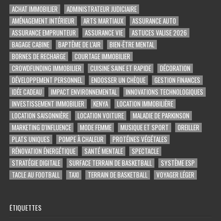
ACHAT IMMOBILIER
ADMINISTRATEUR JUDICIAIRE
AMÉNAGEMENT INTÉRIEUR
ARTS MARTIAUX
ASSURANCE AUTO
ASSURANCE EMPRUNTEUR
ASSURANCE VIE
ASTUCES VALISE 2026
BAGAGE CABINE
BAPTÊME DE L'AIR
BIEN-ÊTRE MENTAL
BORNES DE RECHARGE
COURTAGE IMMOBILIER
CROWDFUNDING IMMOBILIER
CUISINE SAINE ET RAPIDE
DÉCORATION
DÉVELOPPEMENT PERSONNEL
ENDOSSER UN CHÈQUE
GESTION FINANCES
IDÉE CADEAU
IMPACT ENVIRONNEMENTAL
INNOVATIONS TECHNOLOGIQUES
INVESTISSEMENT IMMOBILIER
KENYA
LOCATION IMMOBILIÈRE
LOCATION SAISONNIÈRE
LOCATION VOITURE
MALADIE DE PARKINSON
MARKETING D'INFLUENCE
MODE FEMME
MUSIQUE ET SPORT
OREILLER
PLATS UNIQUES
POMPE À CHALEUR
PROTÉINES VÉGÉTALES
RÉNOVATION ÉNERGÉTIQUE
SANTÉ MENTALE
SPECTACLE
STRATÉGIE DIGITALE
SURFACE TERRAIN DE BASKETBALL
SYSTÈME ESP
TACLE AU FOOTBALL
TAXI
TERRAIN DE BASKETBALL
VOYAGER LÉGER
ÉTIQUETTES