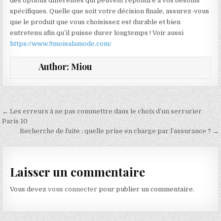
des options différentes qui peuvent répondre à vos besoins
spécifiques. Quelle que soit votre décision finale, assurez-vous
que le produit que vous choisissez est durable et bien
entretenu afin qu’il puisse durer longtemps ! Voir aussi
https://www.9moisalamode.com/
Author:
Miou
Navigation de l’article
← Les erreurs à ne pas commettre dans le choix d’un serrurier
Paris 10
Recherche de fuite : quelle prise en charge par l’assurance ? →
Laisser un commentaire
Vous devez
vous connecter
pour publier un commentaire.