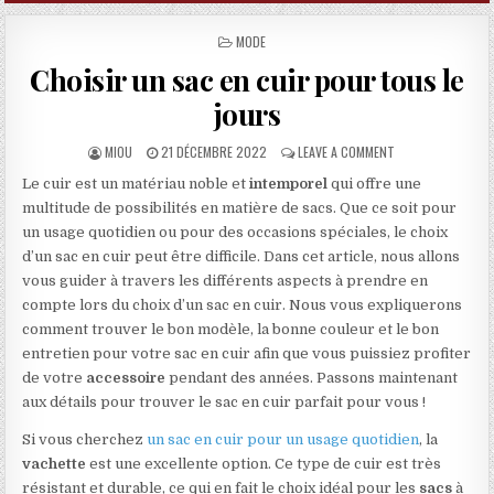
POSTED IN
MODE
Choisir un sac en cuir pour tous le
jours
AUTHOR:
PUBLISHED DATE:
ON CHOISIR UN SA
MIOU
21 DÉCEMBRE 2022
LEAVE A COMMENT
Le cuir est un matériau noble et
intemporel
qui offre une
multitude de possibilités en matière de sacs. Que ce soit pour
un usage quotidien ou pour des occasions spéciales, le choix
d’un sac en cuir peut être difficile. Dans cet article, nous allons
vous guider à travers les différents aspects à prendre en
compte lors du choix d’un sac en cuir. Nous vous expliquerons
comment trouver le bon modèle, la bonne couleur et le bon
entretien pour votre sac en cuir afin que vous puissiez profiter
de votre
accessoire
pendant des années. Passons maintenant
aux détails pour trouver le sac en cuir parfait pour vous !
Si vous cherchez
un sac en cuir pour un usage quotidien
, la
vachette
est une excellente option. Ce type de cuir est très
résistant et durable, ce qui en fait le choix idéal pour les
sacs
à