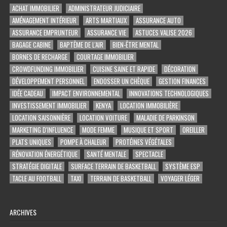
ACHAT IMMOBILIER
ADMINISTRATEUR JUDICIAIRE
AMÉNAGEMENT INTÉRIEUR
ARTS MARTIAUX
ASSURANCE AUTO
ASSURANCE EMPRUNTEUR
ASSURANCE VIE
ASTUCES VALISE 2026
BAGAGE CABINE
BAPTÊME DE L'AIR
BIEN-ÊTRE MENTAL
BORNES DE RECHARGE
COURTAGE IMMOBILIER
CROWDFUNDING IMMOBILIER
CUISINE SAINE ET RAPIDE
DÉCORATION
DÉVELOPPEMENT PERSONNEL
ENDOSSER UN CHÈQUE
GESTION FINANCES
IDÉE CADEAU
IMPACT ENVIRONNEMENTAL
INNOVATIONS TECHNOLOGIQUES
INVESTISSEMENT IMMOBILIER
KENYA
LOCATION IMMOBILIÈRE
LOCATION SAISONNIÈRE
LOCATION VOITURE
MALADIE DE PARKINSON
MARKETING D'INFLUENCE
MODE FEMME
MUSIQUE ET SPORT
OREILLER
PLATS UNIQUES
POMPE À CHALEUR
PROTÉINES VÉGÉTALES
RÉNOVATION ÉNERGÉTIQUE
SANTÉ MENTALE
SPECTACLE
STRATÉGIE DIGITALE
SURFACE TERRAIN DE BASKETBALL
SYSTÈME ESP
TACLE AU FOOTBALL
TAXI
TERRAIN DE BASKETBALL
VOYAGER LÉGER
ARCHIVES