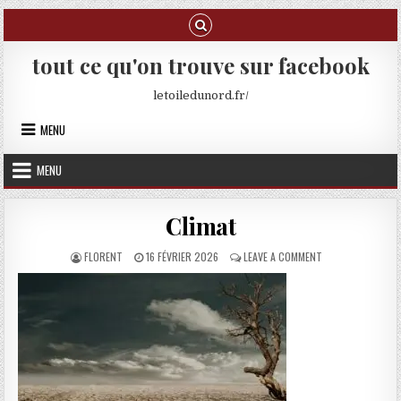
Skip to content
tout ce qu'on trouve sur facebook
letoiledunord.fr/
MENU
MENU
Climat
AUTHOR:
PUBLISHED DATE:
ON CLIMAT
FLORENT
16 FÉVRIER 2026
LEAVE A COMMENT