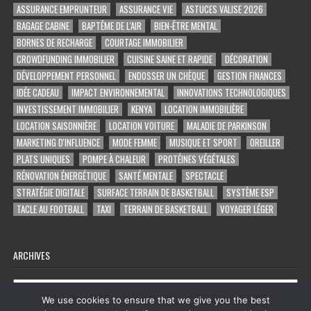
ASSURANCE EMPRUNTEUR
ASSURANCE VIE
ASTUCES VALISE 2026
BAGAGE CABINE
BAPTÊME DE L'AIR
BIEN-ÊTRE MENTAL
BORNES DE RECHARGE
COURTAGE IMMOBILIER
CROWDFUNDING IMMOBILIER
CUISINE SAINE ET RAPIDE
DÉCORATION
DÉVELOPPEMENT PERSONNEL
ENDOSSER UN CHÈQUE
GESTION FINANCES
IDÉE CADEAU
IMPACT ENVIRONNEMENTAL
INNOVATIONS TECHNOLOGIQUES
INVESTISSEMENT IMMOBILIER
KENYA
LOCATION IMMOBILIÈRE
LOCATION SAISONNIÈRE
LOCATION VOITURE
MALADIE DE PARKINSON
MARKETING D'INFLUENCE
MODE FEMME
MUSIQUE ET SPORT
OREILLER
PLATS UNIQUES
POMPE À CHALEUR
PROTÉINES VÉGÉTALES
RÉNOVATION ÉNERGÉTIQUE
SANTÉ MENTALE
SPECTACLE
STRATÉGIE DIGITALE
SURFACE TERRAIN DE BASKETBALL
SYSTÈME ESP
TACLE AU FOOTBALL
TAXI
TERRAIN DE BASKETBALL
VOYAGER LÉGER
ARCHIVES
Archives
We use cookies to ensure that we give you the best