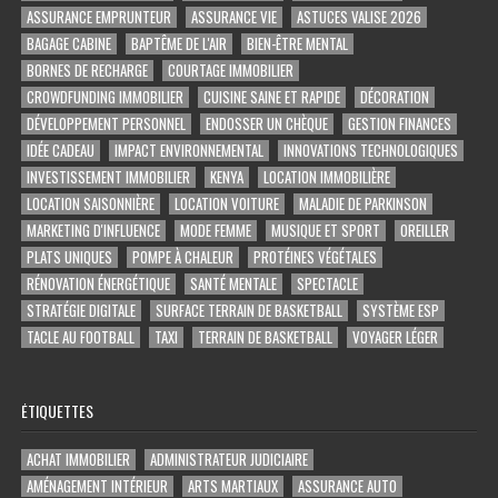
ASSURANCE EMPRUNTEUR
ASSURANCE VIE
ASTUCES VALISE 2026
BAGAGE CABINE
BAPTÊME DE L'AIR
BIEN-ÊTRE MENTAL
BORNES DE RECHARGE
COURTAGE IMMOBILIER
CROWDFUNDING IMMOBILIER
CUISINE SAINE ET RAPIDE
DÉCORATION
DÉVELOPPEMENT PERSONNEL
ENDOSSER UN CHÈQUE
GESTION FINANCES
IDÉE CADEAU
IMPACT ENVIRONNEMENTAL
INNOVATIONS TECHNOLOGIQUES
INVESTISSEMENT IMMOBILIER
KENYA
LOCATION IMMOBILIÈRE
LOCATION SAISONNIÈRE
LOCATION VOITURE
MALADIE DE PARKINSON
MARKETING D'INFLUENCE
MODE FEMME
MUSIQUE ET SPORT
OREILLER
PLATS UNIQUES
POMPE À CHALEUR
PROTÉINES VÉGÉTALES
RÉNOVATION ÉNERGÉTIQUE
SANTÉ MENTALE
SPECTACLE
STRATÉGIE DIGITALE
SURFACE TERRAIN DE BASKETBALL
SYSTÈME ESP
TACLE AU FOOTBALL
TAXI
TERRAIN DE BASKETBALL
VOYAGER LÉGER
ÉTIQUETTES
ACHAT IMMOBILIER
ADMINISTRATEUR JUDICIAIRE
AMÉNAGEMENT INTÉRIEUR
ARTS MARTIAUX
ASSURANCE AUTO