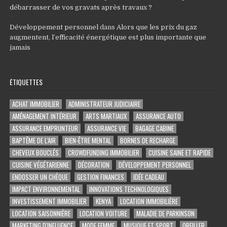
débarrasser de vos gravats après travaux ?
Développement personnel
dans
Alors que les prix du gaz
augmentent, l’efficacité énergétique est plus importante que
jamais
ÉTIQUETTES
ACHAT IMMOBILIER
ADMINISTRATEUR JUDICIAIRE
AMÉNAGEMENT INTÉRIEUR
ARTS MARTIAUX
ASSURANCE AUTO
ASSURANCE EMPRUNTEUR
ASSURANCE VIE
BAGAGE CABINE
BAPTÊME DE L'AIR
BIEN-ÊTRE MENTAL
BORNES DE RECHARGE
CHEVEUX BOUCLÉS
CROWDFUNDING IMMOBILIER
CUISINE SAINE ET RAPIDE
CUISINE VÉGÉTARIENNE
DÉCORATION
DÉVELOPPEMENT PERSONNEL
ENDOSSER UN CHÈQUE
GESTION FINANCES
IDÉE CADEAU
IMPACT ENVIRONNEMENTAL
INNOVATIONS TECHNOLOGIQUES
INVESTISSEMENT IMMOBILIER
KENYA
LOCATION IMMOBILIÈRE
LOCATION SAISONNIÈRE
LOCATION VOITURE
MALADIE DE PARKINSON
MARKETING D'INFLUENCE
MODE FEMME
MUSIQUE ET SPORT
OREILLER