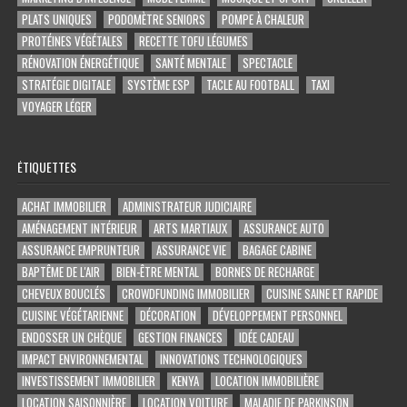
PLATS UNIQUES
PODOMÈTRE SENIORS
POMPE À CHALEUR
PROTÉINES VÉGÉTALES
RECETTE TOFU LÉGUMES
RÉNOVATION ÉNERGÉTIQUE
SANTÉ MENTALE
SPECTACLE
STRATÉGIE DIGITALE
SYSTÈME ESP
TACLE AU FOOTBALL
TAXI
VOYAGER LÉGER
ÉTIQUETTES
ACHAT IMMOBILIER
ADMINISTRATEUR JUDICIAIRE
AMÉNAGEMENT INTÉRIEUR
ARTS MARTIAUX
ASSURANCE AUTO
ASSURANCE EMPRUNTEUR
ASSURANCE VIE
BAGAGE CABINE
BAPTÊME DE L'AIR
BIEN-ÊTRE MENTAL
BORNES DE RECHARGE
CHEVEUX BOUCLÉS
CROWDFUNDING IMMOBILIER
CUISINE SAINE ET RAPIDE
CUISINE VÉGÉTARIENNE
DÉCORATION
DÉVELOPPEMENT PERSONNEL
ENDOSSER UN CHÈQUE
GESTION FINANCES
IDÉE CADEAU
IMPACT ENVIRONNEMENTAL
INNOVATIONS TECHNOLOGIQUES
INVESTISSEMENT IMMOBILIER
KENYA
LOCATION IMMOBILIÈRE
LOCATION SAISONNIÈRE
LOCATION VOITURE
MALADIE DE PARKINSON