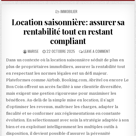
POSTED IN
IMMOBILIER
Location saisonnière: assurer sa
rentabilité tout en restant
compliant
AUTHOR:
PUBLISHED DATE:
ON LOCATION SA
MARISE
22 OCTOBRE 2025
LEAVE A COMMENT
Dans un contexte où la location saisonnière séduit de plus en
plus de propriétaires immobiliers, assurer la rentabilité tout
en respectant les normes légales est un défi majeur.
Plateformes comme Airbnb, Booking.com, Abritel ou encore Le
Bon Coin offrent un accès facilité à une clientèle diversifiée,
mais exigent une gestion rigoureuse pour maximiser les
bénéfices. Au-delà de la simple mise en location, il s’agit
d’optimiser les revenus, maîtriser les charges, adapter la
fiscalité et se conformer aux réglementations en constante
évolution. En sélectionnant avec soin la stratégie adaptée à son
bien et en exploitant intelligemment les multiples outils à
disposition, il devient possible d’assurer la pérennité