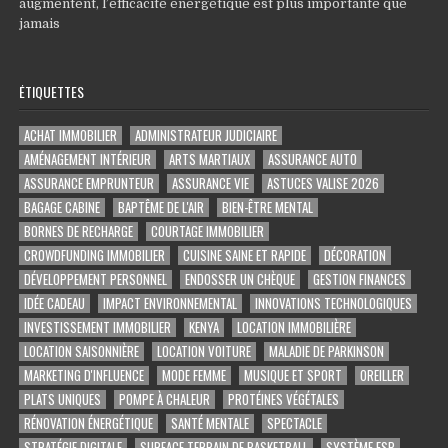
augmentent, l’efficacité énergétique est plus importante que
jamais
ÉTIQUETTES
ACHAT IMMOBILIER
ADMINISTRATEUR JUDICIAIRE
AMÉNAGEMENT INTÉRIEUR
ARTS MARTIAUX
ASSURANCE AUTO
ASSURANCE EMPRUNTEUR
ASSURANCE VIE
ASTUCES VALISE 2026
BAGAGE CABINE
BAPTÊME DE L'AIR
BIEN-ÊTRE MENTAL
BORNES DE RECHARGE
COURTAGE IMMOBILIER
CROWDFUNDING IMMOBILIER
CUISINE SAINE ET RAPIDE
DÉCORATION
DÉVELOPPEMENT PERSONNEL
ENDOSSER UN CHÈQUE
GESTION FINANCES
IDÉE CADEAU
IMPACT ENVIRONNEMENTAL
INNOVATIONS TECHNOLOGIQUES
INVESTISSEMENT IMMOBILIER
KENYA
LOCATION IMMOBILIÈRE
LOCATION SAISONNIÈRE
LOCATION VOITURE
MALADIE DE PARKINSON
MARKETING D'INFLUENCE
MODE FEMME
MUSIQUE ET SPORT
OREILLER
PLATS UNIQUES
POMPE À CHALEUR
PROTÉINES VÉGÉTALES
RÉNOVATION ÉNERGÉTIQUE
SANTÉ MENTALE
SPECTACLE
STRATÉGIE DIGITALE
SURFACE TERRAIN DE BASKETBALL
SYSTÈME ESP