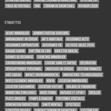
TACLE AU FOOTBALL
TAXI
TERRAIN DE BASKETBALL
VOYAGER LÉGER
ÉTIQUETTES
ACHAT IMMOBILIER
ADMINISTRATEUR JUDICIAIRE
AMÉNAGEMENT INTÉRIEUR
ARTS MARTIAUX
ASSURANCE AUTO
ASSURANCE EMPRUNTEUR
ASSURANCE VIE
ASTUCES VALISE 2026
BAGAGE CABINE
BAPTÊME DE L'AIR
BIEN-ÊTRE MENTAL
BORNES DE RECHARGE
COURTAGE IMMOBILIER
CROWDFUNDING IMMOBILIER
CUISINE SAINE ET RAPIDE
DÉCORATION
DÉVELOPPEMENT PERSONNEL
ENDOSSER UN CHÈQUE
GESTION FINANCES
IDÉE CADEAU
IMPACT ENVIRONNEMENTAL
INNOVATIONS TECHNOLOGIQUES
INVESTISSEMENT IMMOBILIER
KENYA
LOCATION IMMOBILIÈRE
LOCATION SAISONNIÈRE
LOCATION VOITURE
MALADIE DE PARKINSON
MARKETING D'INFLUENCE
MODE FEMME
MUSIQUE ET SPORT
OREILLER
PLATS UNIQUES
POMPE À CHALEUR
PROTÉINES VÉGÉTALES
RÉNOVATION ÉNERGÉTIQUE
SANTÉ MENTALE
SPECTACLE
STRATÉGIE DIGITALE
SURFACE TERRAIN DE BASKETBALL
SYSTÈME ESP