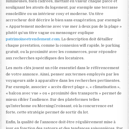
lumineuses, bien cadrées, mettant en valeur chaque pièce et
soulignant les atouts du logement, par exemple une terrasse
ensoleillée ou un intérieur cosy et moderne. Un titre
accrocheur doit décrire le bien sans exagération, par exemple
« Appartement moderne avec vue mer à deux pas de la plage »
plutôt qu’un titre vague ou mensonger explique
patrimoineetrendement.com
. La description doit détailler
chaque prestation, comme la connexion wifi rapide, le parking
gratuit, ou la proximité avec les commerces, pour répondre
aux recherches spécifiques des locataires.
Les mots-clés jouent un rôle essentiel dans le référencement
de votre annonce. Ainsi, penser aux termes employés par les
voyageurs aide à apparaître dans les recherches pertinentes.
Par exemple, associer « accès direct plage », « climatisation »,
« balcon avec vue » ou « proximité des transports » permet de
mieux cibler l’audience. Sur des plateformes telles
qu’Interhome ou MorningCroissant, où la concurrence est
forte, cette stratégie permet de sortir du lot.
Enfin, la qualité de l’annonce doit être régulièrement mise à
jour en fonction des retours et des tendances saisonnières. Par