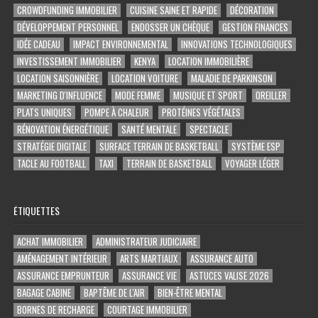
CROWDFUNDING IMMOBILIER
CUISINE SAINE ET RAPIDE
DÉCORATION
DÉVELOPPEMENT PERSONNEL
ENDOSSER UN CHÈQUE
GESTION FINANCES
IDÉE CADEAU
IMPACT ENVIRONNEMENTAL
INNOVATIONS TECHNOLOGIQUES
INVESTISSEMENT IMMOBILIER
KENYA
LOCATION IMMOBILIÈRE
LOCATION SAISONNIÈRE
LOCATION VOITURE
MALADIE DE PARKINSON
MARKETING D'INFLUENCE
MODE FEMME
MUSIQUE ET SPORT
OREILLER
PLATS UNIQUES
POMPE À CHALEUR
PROTÉINES VÉGÉTALES
RÉNOVATION ÉNERGÉTIQUE
SANTÉ MENTALE
SPECTACLE
STRATÉGIE DIGITALE
SURFACE TERRAIN DE BASKETBALL
SYSTÈME ESP
TACLE AU FOOTBALL
TAXI
TERRAIN DE BASKETBALL
VOYAGER LÉGER
ÉTIQUETTES
ACHAT IMMOBILIER
ADMINISTRATEUR JUDICIAIRE
AMÉNAGEMENT INTÉRIEUR
ARTS MARTIAUX
ASSURANCE AUTO
ASSURANCE EMPRUNTEUR
ASSURANCE VIE
ASTUCES VALISE 2026
BAGAGE CABINE
BAPTÊME DE L'AIR
BIEN-ÊTRE MENTAL
BORNES DE RECHARGE
COURTAGE IMMOBILIER