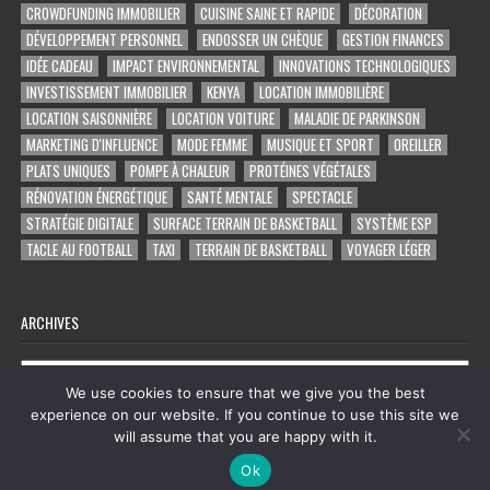
CROWDFUNDING IMMOBILIER
CUISINE SAINE ET RAPIDE
DÉCORATION
DÉVELOPPEMENT PERSONNEL
ENDOSSER UN CHÈQUE
GESTION FINANCES
IDÉE CADEAU
IMPACT ENVIRONNEMENTAL
INNOVATIONS TECHNOLOGIQUES
INVESTISSEMENT IMMOBILIER
KENYA
LOCATION IMMOBILIÈRE
LOCATION SAISONNIÈRE
LOCATION VOITURE
MALADIE DE PARKINSON
MARKETING D'INFLUENCE
MODE FEMME
MUSIQUE ET SPORT
OREILLER
PLATS UNIQUES
POMPE À CHALEUR
PROTÉINES VÉGÉTALES
RÉNOVATION ÉNERGÉTIQUE
SANTÉ MENTALE
SPECTACLE
STRATÉGIE DIGITALE
SURFACE TERRAIN DE BASKETBALL
SYSTÈME ESP
TACLE AU FOOTBALL
TAXI
TERRAIN DE BASKETBALL
VOYAGER LÉGER
ARCHIVES
Archives
We use cookies to ensure that we give you the best
experience on our website. If you continue to use this site we
will assume that you are happy with it.
Copyright © 2026 tout ce qu'on trouve sur facebook
Ok
Design by ThemesDNA.com