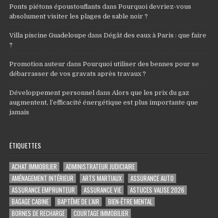
Ponts piétons époustouflants
dans
Pourquoi devriez-vous
absolument visiter les plages de sable noir ?
Villa piscine Guadeloupe
dans
Dégât des eaux à Paris : que faire
?
Promotion auteur
dans
Pourquoi utiliser des bennes pour se
débarrasser de vos gravats après travaux ?
Développement personnel
dans
Alors que les prix du gaz
augmentent, l’efficacité énergétique est plus importante que
jamais
ÉTIQUETTES
ACHAT IMMOBILIER
ADMINISTRATEUR JUDICIAIRE
AMÉNAGEMENT INTÉRIEUR
ARTS MARTIAUX
ASSURANCE AUTO
ASSURANCE EMPRUNTEUR
ASSURANCE VIE
ASTUCES VALISE 2026
BAGAGE CABINE
BAPTÊME DE L'AIR
BIEN-ÊTRE MENTAL
BORNES DE RECHARGE
COURTAGE IMMOBILIER