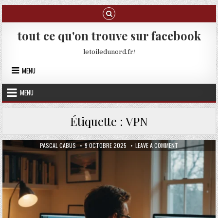
Skip to content
tout ce qu'on trouve sur facebook
letoiledunord.fr/
MENU
MENU
Étiquette :
VPN
AUTHOR:
PUBLISHED DATE:
ON VPN GRATUIT 
PASCAL CABUS
9 OCTOBRE 2025
LEAVE A COMMENT