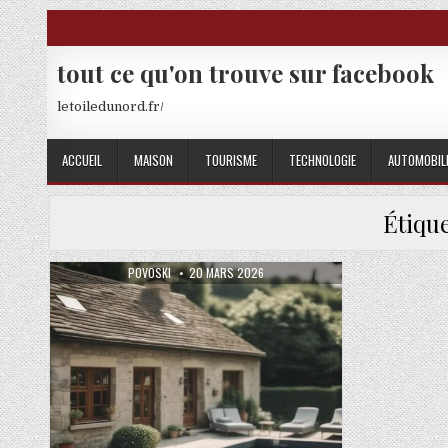
Skip to content
tout ce qu'on trouve sur facebook
letoiledunord.fr/
ACCUEIL
MAISON
TOURISME
TECHNOLOGIE
AUTOMOBIL
Étique
AUTHOR:
PUBLISHED DATE:
POVOSKI
20 MARS 2026