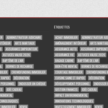
ÉTIQUETTES
ER
ADMINISTRATEUR JUDICIAIRE
ACHAT IMMOBILIER
ADMINISTRATEUR JUDI
NTÉRIEUR
ARTS MARTIAUX
AMÉNAGEMENT INTÉRIEUR
ARTS MARTIA
O
ASSURANCE EMPRUNTEUR
ASSURANCE AUTO
ASSURANCE EMPRUNT
ASTUCES VALISE 2026
ASSURANCE VIE
ASTUCES VALISE 2026
BAPTÊME DE L'AIR
BAGAGE CABINE
BAPTÊME DE L'AIR
AL
BORNES DE RECHARGE
BIEN-ÊTRE MENTAL
BORNES DE RECHARGE
ILIER
CROWDFUNDING IMMOBILIER
COURTAGE IMMOBILIER
CROWDFUNDING I
T RAPIDE
DÉCORATION
CUISINE SAINE ET RAPIDE
DÉCORATION
 PERSONNEL
ENDOSSER UN CHÈQUE
DÉVELOPPEMENT PERSONNEL
ENDOSSER 
ES
IDÉE CADEAU
GESTION FINANCES
IDÉE CADEAU
NNEMENTAL
IMPACT ENVIRONNEMENTAL
ECHNOLOGIQUES
INNOVATIONS TECHNOLOGIQUES
 IMMOBILIER
KENYA
INVESTISSEMENT IMMOBILIER
KENYA