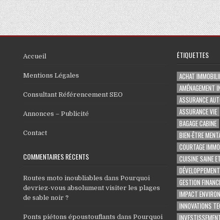
ÉTIQUETTES
Accueil
ACHAT IMMOBILI
Mentions Légales
AMÉNAGEMENT I
Consultant Référencement SEO
ASSURANCE AUT
ASSURANCE VIE
Annonces – Publicité
BAGAGE CABINE
Contact
BIEN-ÊTRE MENT
COURTAGE IMMOB
COMMENTAIRES RÉCENTS
CUISINE SAINE E
DÉVELOPPEMENT
Routes moto inoubliables
dans
Pourquoi
GESTION FINANC
devriez-vous absolument visiter les plages
IMPACT ENVIRO
de sable noir ?
INNOVATIONS T
INVESTISSEMENT
Ponts piétons époustouflants
dans
Pourquoi