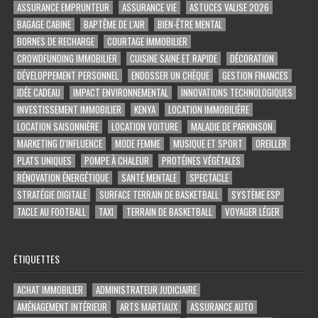
ASSURANCE EMPRUNTEUR
ASSURANCE VIE
ASTUCES VALISE 2026
BAGAGE CABINE
BAPTÊME DE L'AIR
BIEN-ÊTRE MENTAL
BORNES DE RECHARGE
COURTAGE IMMOBILIER
CROWDFUNDING IMMOBILIER
CUISINE SAINE ET RAPIDE
DÉCORATION
DÉVELOPPEMENT PERSONNEL
ENDOSSER UN CHÈQUE
GESTION FINANCES
IDÉE CADEAU
IMPACT ENVIRONNEMENTAL
INNOVATIONS TECHNOLOGIQUES
INVESTISSEMENT IMMOBILIER
KENYA
LOCATION IMMOBILIÈRE
LOCATION SAISONNIÈRE
LOCATION VOITURE
MALADIE DE PARKINSON
MARKETING D'INFLUENCE
MODE FEMME
MUSIQUE ET SPORT
OREILLER
PLATS UNIQUES
POMPE À CHALEUR
PROTÉINES VÉGÉTALES
RÉNOVATION ÉNERGÉTIQUE
SANTÉ MENTALE
SPECTACLE
STRATÉGIE DIGITALE
SURFACE TERRAIN DE BASKETBALL
SYSTÈME ESP
TACLE AU FOOTBALL
TAXI
TERRAIN DE BASKETBALL
VOYAGER LÉGER
ÉTIQUETTES
ACHAT IMMOBILIER
ADMINISTRATEUR JUDICIAIRE
AMÉNAGEMENT INTÉRIEUR
ARTS MARTIAUX
ASSURANCE AUTO