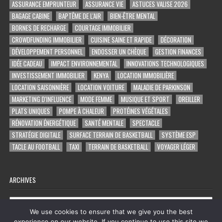
ASSURANCE EMPRUNTEUR
ASSURANCE VIE
ASTUCES VALISE 2026
BAGAGE CABINE
BAPTÊME DE L'AIR
BIEN-ÊTRE MENTAL
BORNES DE RECHARGE
COURTAGE IMMOBILIER
CROWDFUNDING IMMOBILIER
CUISINE SAINE ET RAPIDE
DÉCORATION
DÉVELOPPEMENT PERSONNEL
ENDOSSER UN CHÈQUE
GESTION FINANCES
IDÉE CADEAU
IMPACT ENVIRONNEMENTAL
INNOVATIONS TECHNOLOGIQUES
INVESTISSEMENT IMMOBILIER
KENYA
LOCATION IMMOBILIÈRE
LOCATION SAISONNIÈRE
LOCATION VOITURE
MALADIE DE PARKINSON
MARKETING D'INFLUENCE
MODE FEMME
MUSIQUE ET SPORT
OREILLER
PLATS UNIQUES
POMPE À CHALEUR
PROTÉINES VÉGÉTALES
RÉNOVATION ÉNERGÉTIQUE
SANTÉ MENTALE
SPECTACLE
STRATÉGIE DIGITALE
SURFACE TERRAIN DE BASKETBALL
SYSTÈME ESP
TACLE AU FOOTBALL
TAXI
TERRAIN DE BASKETBALL
VOYAGER LÉGER
ARCHIVES
Archives
We use cookies to ensure that we give you the best
experience on our website. If you continue to use this site we