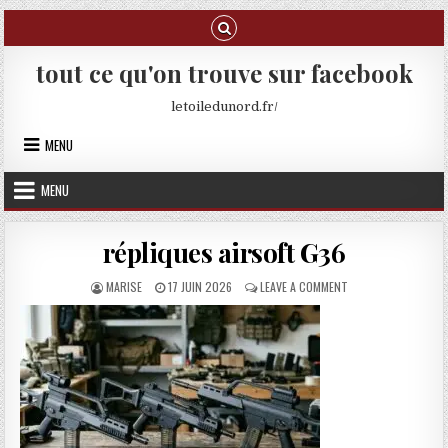
Skip to content
tout ce qu'on trouve sur facebook
letoiledunord.fr/
MENU
MENU
répliques airsoft G36
AUTHOR:
PUBLISHED DATE:
ON RÉPLIQUES AIRS
MARISE
17 JUIN 2026
LEAVE A COMMENT